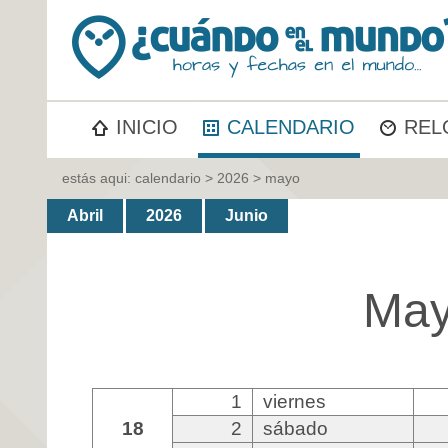
INICIO
CALENDARIO
REL
estás aqui:
calendario
>
2026
> mayo
Abril
2026
Junio
May
1
viernes
18
2
sábado