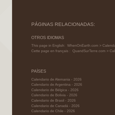
PÁGINAS RELACIONADAS:
OTROS IDIOMAS
This page in English:
WhenOnEarth.com > Calenda
Cette page en français :
QuandSurTerre.com > Cal
PAÍSES
Calendario de Alemania - 2026
Calendario de Argentina - 2026
Calendario de Bélgica - 2026
Calendario de Bolivia - 2026
Calendario de Brasil - 2026
Calendario de Canadá - 2026
Calendario de Chile - 2026