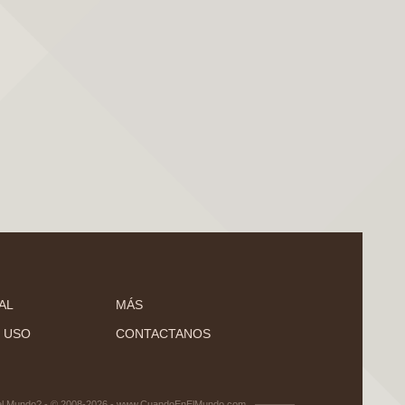
AL
MÁS
 USO
CONTACTANOS
el Mundo? - © 2008-2026 - www.CuandoEnElMundo.com