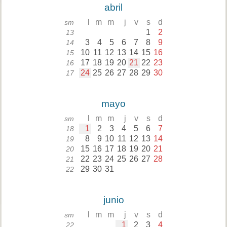
abril
l
m
m
j
v
s
d
sm
1
2
13
3
4
5
6
7
8
9
14
10
11
12
13
14
15
16
15
17
18
19
20
21
22
23
16
24
25
26
27
28
29
30
17
mayo
l
m
m
j
v
s
d
sm
1
2
3
4
5
6
7
18
8
9
10
11
12
13
14
19
15
16
17
18
19
20
21
20
22
23
24
25
26
27
28
21
29
30
31
22
junio
l
m
m
j
v
s
d
sm
1
2
3
4
22