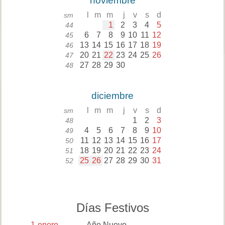
noviembre
l
m
m
j
v
s
d
sm
1
2
3
4
5
44
6
7
8
9
10
11
12
45
13
14
15
16
17
18
19
46
20
21
22
23
24
25
26
47
27
28
29
30
48
diciembre
l
m
m
j
v
s
d
sm
1
2
3
48
4
5
6
7
8
9
10
49
11
12
13
14
15
16
17
50
18
19
20
21
22
23
24
51
25
26
27
28
29
30
31
52
Días Festivos
1
enero
Año Nuevo