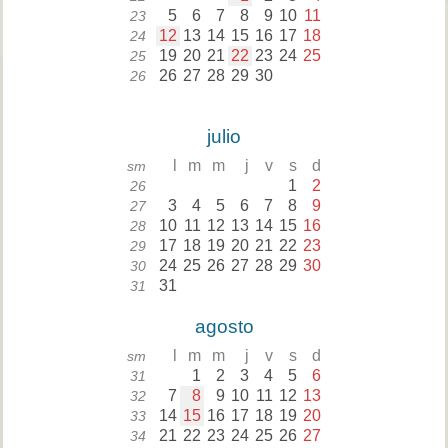
5
6
7
8
9
10
11
23
12
13
14
15
16
17
18
24
19
20
21
22
23
24
25
25
26
27
28
29
30
26
julio
l
m
m
j
v
s
d
sm
1
2
26
3
4
5
6
7
8
9
27
10
11
12
13
14
15
16
28
17
18
19
20
21
22
23
29
24
25
26
27
28
29
30
30
31
31
agosto
l
m
m
j
v
s
d
sm
1
2
3
4
5
6
31
7
8
9
10
11
12
13
32
14
15
16
17
18
19
20
33
21
22
23
24
25
26
27
34