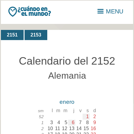
MENU
2151
2153
Calendario del 2152
Alemania
enero
l
m
m
j
v
s
d
sm
1
2
52
3
4
5
6
7
8
9
1
10
11
12
13
14
15
16
2