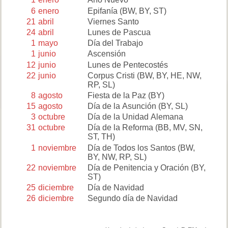
6
enero
Epifanía
(BW, BY, ST)
21
abril
Viernes Santo
24
abril
Lunes de Pascua
1
mayo
Día del Trabajo
1
junio
Ascensión
12
junio
Lunes de Pentecostés
22
junio
Corpus Cristi
(BW, BY, HE, NW,
RP, SL)
8
agosto
Fiesta de la Paz
(BY)
15
agosto
Día de la Asunción
(BY, SL)
3
octubre
Día de la Unidad Alemana
31
octubre
Día de la Reforma
(BB, MV, SN,
ST, TH)
1
noviembre
Día de Todos los Santos
(BW,
BY, NW, RP, SL)
22
noviembre
Día de Penitencia y Oración
(BY,
ST)
25
diciembre
Día de Navidad
26
diciembre
Segundo día de Navidad