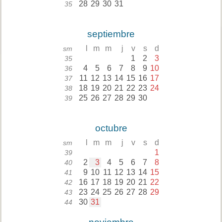
28
29
30
31
35
septiembre
l
m
m
j
v
s
d
sm
1
2
3
35
4
5
6
7
8
9
10
36
11
12
13
14
15
16
17
37
18
19
20
21
22
23
24
38
25
26
27
28
29
30
39
octubre
l
m
m
j
v
s
d
sm
1
39
2
3
4
5
6
7
8
40
9
10
11
12
13
14
15
41
16
17
18
19
20
21
22
42
23
24
25
26
27
28
29
43
30
31
44