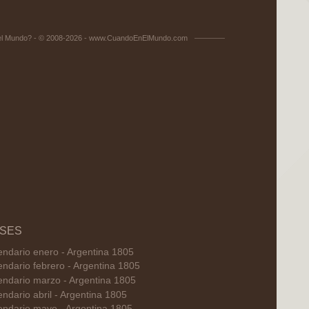
el Mundo? - © 2008-2026 - www.CuandoEnElMundo.com
SES
endario enero - Argentina 1805
endario febrero - Argentina 1805
endario marzo - Argentina 1805
ndario abril - Argentina 1805
endario mayo - Argentina 1805