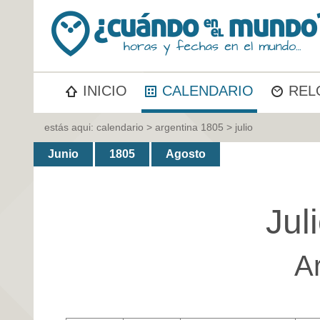
INICIO
CALENDARIO
REL
estás aqui:
calendario
>
argentina 1805
> julio
Junio
1805
Agosto
Jul
A