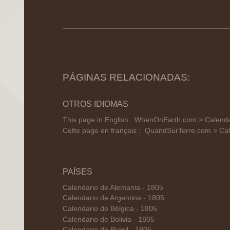
PÁGINAS RELACIONADAS:
OTROS IDIOMAS
This page in English:
WhenOnEarth.com > Calendar 
Cette page en français :
QuandSurTerre.com > Calen
PAÍSES
Calendario de Alemania - 1805
Calendario de Argentina - 1805
Calendario de Bélgica - 1805
Calendario de Bolivia - 1805
Calendario de Brasil - 1805