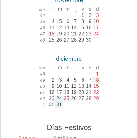
noviembre
l
m
m
j
v
s
d
sm
1
2
3
44
4
5
6
7
8
9
10
45
11
12
13
14
15
16
17
46
18
19
20
21
22
23
24
47
25
26
27
28
29
30
48
diciembre
l
m
m
j
v
s
d
sm
1
48
2
3
4
5
6
7
8
49
9
10
11
12
13
14
15
50
16
17
18
19
20
21
22
51
23
24
25
26
27
28
29
52
30
31
1
Días Festivos
1
enero
Año Nuevo