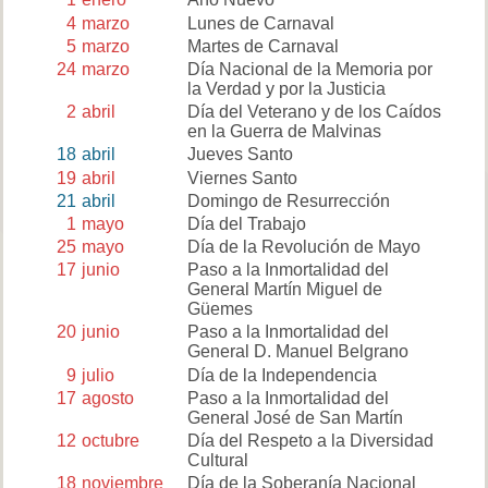
4
marzo
Lunes de Carnaval
5
marzo
Martes de Carnaval
24
marzo
Día Nacional de la Memoria por
la Verdad y por la Justicia
2
abril
Día del Veterano y de los Caídos
en la Guerra de Malvinas
18
abril
Jueves Santo
19
abril
Viernes Santo
21
abril
Domingo de Resurrección
1
mayo
Día del Trabajo
25
mayo
Día de la Revolución de Mayo
17
junio
Paso a la Inmortalidad del
General Martín Miguel de
Güemes
20
junio
Paso a la Inmortalidad del
General D. Manuel Belgrano
9
julio
Día de la Independencia
17
agosto
Paso a la Inmortalidad del
General José de San Martín
12
octubre
Día del Respeto a la Diversidad
Cultural
18
noviembre
Día de la Soberanía Nacional