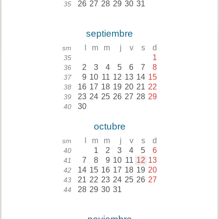
26
27
28
29
30
31
35
septiembre
l
m
m
j
v
s
d
sm
1
35
2
3
4
5
6
7
8
36
9
10
11
12
13
14
15
37
16
17
18
19
20
21
22
38
23
24
25
26
27
28
29
39
30
40
octubre
l
m
m
j
v
s
d
sm
1
2
3
4
5
6
40
7
8
9
10
11
12
13
41
14
15
16
17
18
19
20
42
21
22
23
24
25
26
27
43
28
29
30
31
44