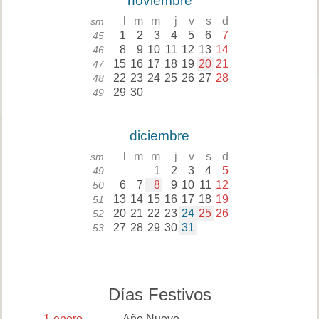
noviembre
l
m
m
j
v
s
d
sm
1
2
3
4
5
6
7
45
8
9
10
11
12
13
14
46
15
16
17
18
19
20
21
47
22
23
24
25
26
27
28
48
29
30
49
diciembre
l
m
m
j
v
s
d
sm
1
2
3
4
5
49
6
7
8
9
10
11
12
50
13
14
15
16
17
18
19
51
20
21
22
23
24
25
26
52
27
28
29
30
31
53
Días Festivos
1
enero
Año Nuevo