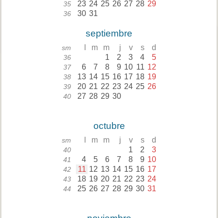
23
24
25
26
27
28
29
35
30
31
36
septiembre
l
m
m
j
v
s
d
sm
1
2
3
4
5
36
6
7
8
9
10
11
12
37
13
14
15
16
17
18
19
38
20
21
22
23
24
25
26
39
27
28
29
30
40
octubre
l
m
m
j
v
s
d
sm
1
2
3
40
4
5
6
7
8
9
10
41
11
12
13
14
15
16
17
42
18
19
20
21
22
23
24
43
25
26
27
28
29
30
31
44