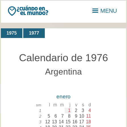
MENU
1975
1977
Calendario de 1976
Argentina
enero
l
m
m
j
v
s
d
sm
1
2
3
4
1
5
6
7
8
9
10
11
2
12
13
14
15
16
17
18
3