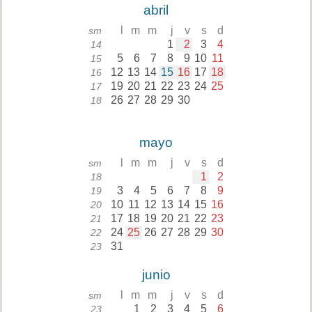
abril
l
m
m
j
v
s
d
sm
1
2
3
4
14
5
6
7
8
9
10
11
15
12
13
14
15
16
17
18
16
19
20
21
22
23
24
25
17
26
27
28
29
30
18
mayo
l
m
m
j
v
s
d
sm
1
2
18
3
4
5
6
7
8
9
19
10
11
12
13
14
15
16
20
17
18
19
20
21
22
23
21
24
25
26
27
28
29
30
22
31
23
junio
l
m
m
j
v
s
d
sm
1
2
3
4
5
6
23