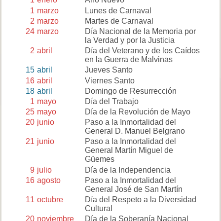
1
marzo
Lunes de Carnaval
2
marzo
Martes de Carnaval
24
marzo
Día Nacional de la Memoria por
la Verdad y por la Justicia
2
abril
Día del Veterano y de los Caídos
en la Guerra de Malvinas
15
abril
Jueves Santo
16
abril
Viernes Santo
18
abril
Domingo de Resurrección
1
mayo
Día del Trabajo
25
mayo
Día de la Revolución de Mayo
20
junio
Paso a la Inmortalidad del
General D. Manuel Belgrano
21
junio
Paso a la Inmortalidad del
General Martín Miguel de
Güemes
9
julio
Día de la Independencia
16
agosto
Paso a la Inmortalidad del
General José de San Martín
11
octubre
Día del Respeto a la Diversidad
Cultural
20
noviembre
Día de la Soberanía Nacional