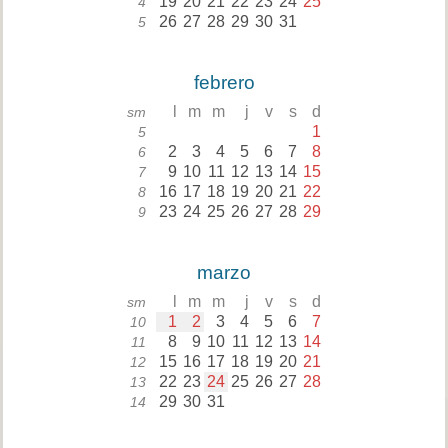
19
20
21
22
23
24
25
4
26
27
28
29
30
31
5
febrero
l
m
m
j
v
s
d
sm
1
5
2
3
4
5
6
7
8
6
9
10
11
12
13
14
15
7
16
17
18
19
20
21
22
8
23
24
25
26
27
28
29
9
marzo
l
m
m
j
v
s
d
sm
1
2
3
4
5
6
7
10
8
9
10
11
12
13
14
11
15
16
17
18
19
20
21
12
22
23
24
25
26
27
28
13
29
30
31
14