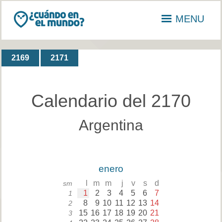
MENU
2169
2171
Calendario del 2170
Argentina
enero
l
m
m
j
v
s
d
sm
1
2
3
4
5
6
7
1
8
9
10
11
12
13
14
2
15
16
17
18
19
20
21
3