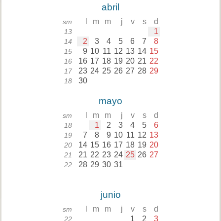
abril
l
m
m
j
v
s
d
sm
1
13
2
3
4
5
6
7
8
14
9
10
11
12
13
14
15
15
16
17
18
19
20
21
22
16
23
24
25
26
27
28
29
17
30
18
mayo
l
m
m
j
v
s
d
sm
1
2
3
4
5
6
18
7
8
9
10
11
12
13
19
14
15
16
17
18
19
20
20
21
22
23
24
25
26
27
21
28
29
30
31
22
junio
l
m
m
j
v
s
d
sm
1
2
3
22