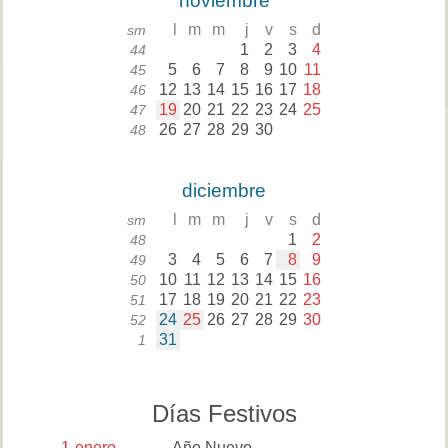
noviembre
l
m
m
j
v
s
d
sm
1
2
3
4
44
5
6
7
8
9
10
11
45
12
13
14
15
16
17
18
46
19
20
21
22
23
24
25
47
26
27
28
29
30
48
diciembre
l
m
m
j
v
s
d
sm
1
2
48
3
4
5
6
7
8
9
49
10
11
12
13
14
15
16
50
17
18
19
20
21
22
23
51
24
25
26
27
28
29
30
52
31
1
Días Festivos
1
enero
Año Nuevo