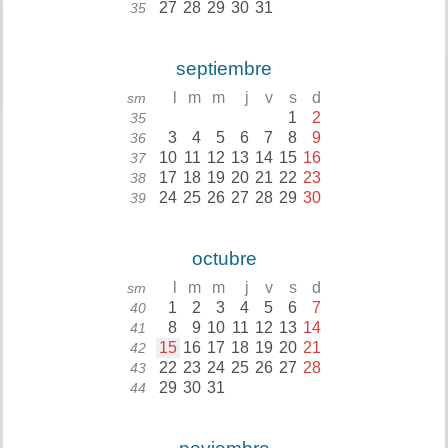
27
28
29
30
31
35
septiembre
l
m
m
j
v
s
d
sm
1
2
35
3
4
5
6
7
8
9
36
10
11
12
13
14
15
16
37
17
18
19
20
21
22
23
38
24
25
26
27
28
29
30
39
octubre
l
m
m
j
v
s
d
sm
1
2
3
4
5
6
7
40
8
9
10
11
12
13
14
41
15
16
17
18
19
20
21
42
22
23
24
25
26
27
28
43
29
30
31
44