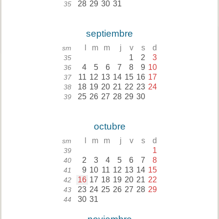
28
29
30
31
35
septiembre
l
m
m
j
v
s
d
sm
1
2
3
35
4
5
6
7
8
9
10
36
11
12
13
14
15
16
17
37
18
19
20
21
22
23
24
38
25
26
27
28
29
30
39
octubre
l
m
m
j
v
s
d
sm
1
39
2
3
4
5
6
7
8
40
9
10
11
12
13
14
15
41
16
17
18
19
20
21
22
42
23
24
25
26
27
28
29
43
30
31
44