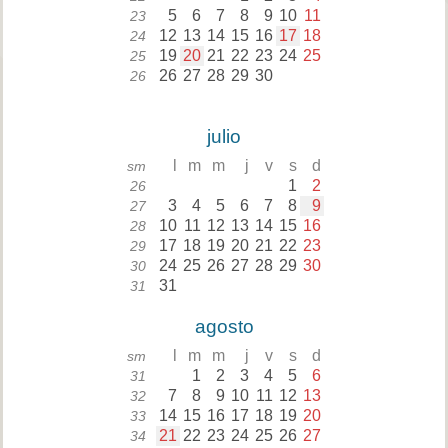
5
6
7
8
9
10
11
23
12
13
14
15
16
17
18
24
19
20
21
22
23
24
25
25
26
27
28
29
30
26
julio
l
m
m
j
v
s
d
sm
1
2
26
3
4
5
6
7
8
9
27
10
11
12
13
14
15
16
28
17
18
19
20
21
22
23
29
24
25
26
27
28
29
30
30
31
31
agosto
l
m
m
j
v
s
d
sm
1
2
3
4
5
6
31
7
8
9
10
11
12
13
32
14
15
16
17
18
19
20
33
21
22
23
24
25
26
27
34