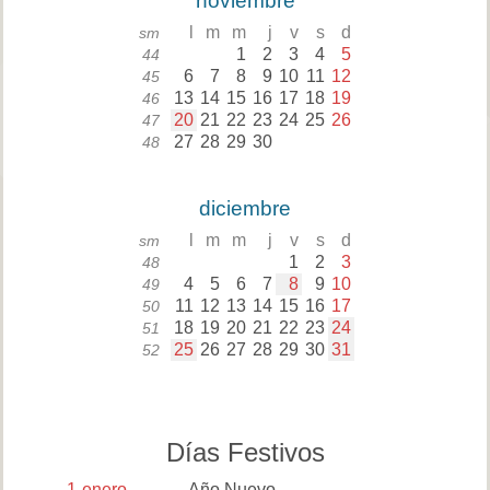
noviembre
l
m
m
j
v
s
d
sm
1
2
3
4
5
44
6
7
8
9
10
11
12
45
13
14
15
16
17
18
19
46
20
21
22
23
24
25
26
47
27
28
29
30
48
diciembre
l
m
m
j
v
s
d
sm
1
2
3
48
4
5
6
7
8
9
10
49
11
12
13
14
15
16
17
50
18
19
20
21
22
23
24
51
25
26
27
28
29
30
31
52
Días Festivos
1
enero
Año Nuevo