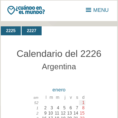
MENU
2225
2227
Calendario del 2226
Argentina
enero
l
m
m
j
v
s
d
sm
1
52
2
3
4
5
6
7
8
1
9
10
11
12
13
14
15
2