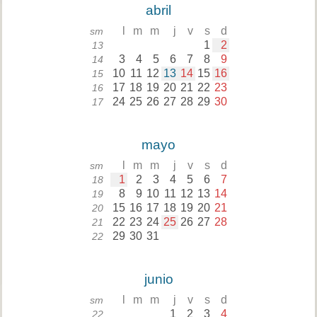
abril
l
m
m
j
v
s
d
sm
1
2
13
3
4
5
6
7
8
9
14
10
11
12
13
14
15
16
15
17
18
19
20
21
22
23
16
24
25
26
27
28
29
30
17
mayo
l
m
m
j
v
s
d
sm
1
2
3
4
5
6
7
18
8
9
10
11
12
13
14
19
15
16
17
18
19
20
21
20
22
23
24
25
26
27
28
21
29
30
31
22
junio
l
m
m
j
v
s
d
sm
1
2
3
4
22