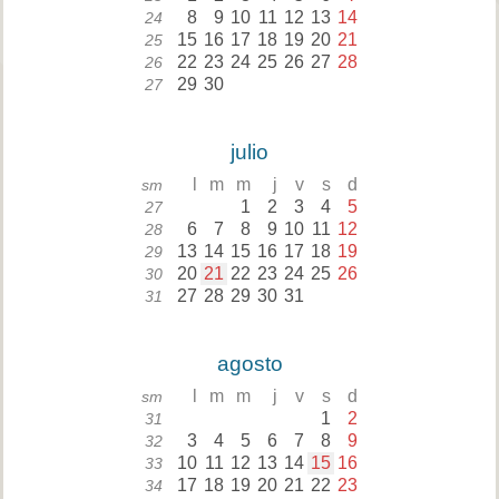
8
9
10
11
12
13
14
24
15
16
17
18
19
20
21
25
22
23
24
25
26
27
28
26
29
30
27
julio
l
m
m
j
v
s
d
sm
1
2
3
4
5
27
6
7
8
9
10
11
12
28
13
14
15
16
17
18
19
29
20
21
22
23
24
25
26
30
27
28
29
30
31
31
agosto
l
m
m
j
v
s
d
sm
1
2
31
3
4
5
6
7
8
9
32
10
11
12
13
14
15
16
33
17
18
19
20
21
22
23
34