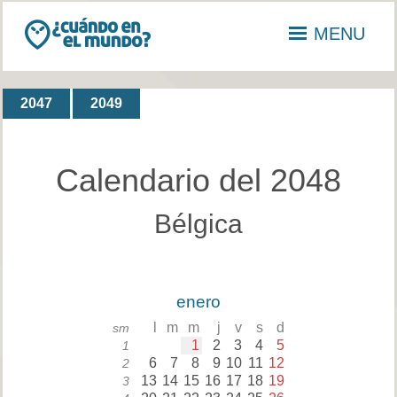
MENU
2047
2049
Calendario del 2048
Bélgica
enero
l
m
m
j
v
s
d
sm
1
2
3
4
5
1
6
7
8
9
10
11
12
2
13
14
15
16
17
18
19
3