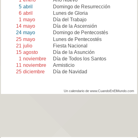
5
abril
Domingo de Resurrección
6
abril
Lunes de Gloria
1
mayo
Día del Trabajo
14
mayo
Día de la Ascensión
24
mayo
Domingo de Pentecostés
25
mayo
Lunes de Pentecostés
21
julio
Fiesta Nacional
15
agosto
Día de la Asunción
1
noviembre
Día de Todos los Santos
11
noviembre
Armisticio
25
diciembre
Día de Navidad
Un calendario de www.CuandoEnElMundo.com