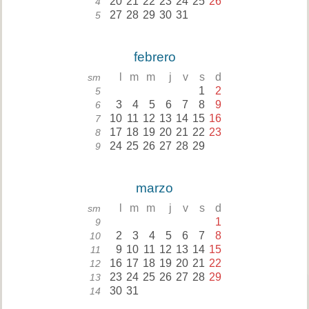
20
21
22
23
24
25
26
4
27
28
29
30
31
5
febrero
l
m
m
j
v
s
d
sm
1
2
5
3
4
5
6
7
8
9
6
10
11
12
13
14
15
16
7
17
18
19
20
21
22
23
8
24
25
26
27
28
29
9
marzo
l
m
m
j
v
s
d
sm
1
9
2
3
4
5
6
7
8
10
9
10
11
12
13
14
15
11
16
17
18
19
20
21
22
12
23
24
25
26
27
28
29
13
30
31
14