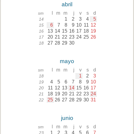
abril
l
m
m
j
v
s
d
sm
1
2
3
4
5
14
6
7
8
9
10
11
12
15
13
14
15
16
17
18
19
16
20
21
22
23
24
25
26
17
27
28
29
30
18
mayo
l
m
m
j
v
s
d
sm
1
2
3
18
4
5
6
7
8
9
10
19
11
12
13
14
15
16
17
20
18
19
20
21
22
23
24
21
25
26
27
28
29
30
31
22
junio
l
m
m
j
v
s
d
sm
1
2
3
4
5
6
7
23