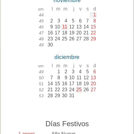
noviembre
l
m
m
j
v
s
d
sm
1
44
2
3
4
5
6
7
8
45
9
10
11
12
13
14
15
46
16
17
18
19
20
21
22
47
23
24
25
26
27
28
29
48
30
49
diciembre
l
m
m
j
v
s
d
sm
1
2
3
4
5
6
49
7
8
9
10
11
12
13
50
14
15
16
17
18
19
20
51
21
22
23
24
25
26
27
52
28
29
30
31
53
Días Festivos
1
enero
Año Nuevo