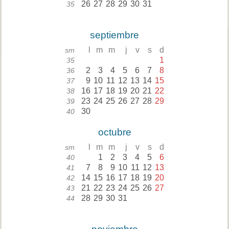
26
27
28
29
30
31
35
septiembre
l
m
m
j
v
s
d
sm
1
35
2
3
4
5
6
7
8
36
9
10
11
12
13
14
15
37
16
17
18
19
20
21
22
38
23
24
25
26
27
28
29
39
30
40
octubre
l
m
m
j
v
s
d
sm
1
2
3
4
5
6
40
7
8
9
10
11
12
13
41
14
15
16
17
18
19
20
42
21
22
23
24
25
26
27
43
28
29
30
31
44