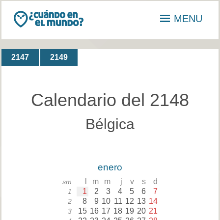
MENU
2147
2149
Calendario del 2148
Bélgica
enero
l
m
m
j
v
s
d
sm
1
2
3
4
5
6
7
1
8
9
10
11
12
13
14
2
15
16
17
18
19
20
21
3