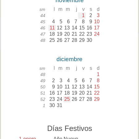
noviembre
l
m
m
j
v
s
d
sm
1
2
3
44
4
5
6
7
8
9
10
45
11
12
13
14
15
16
17
46
18
19
20
21
22
23
24
47
25
26
27
28
29
30
48
diciembre
l
m
m
j
v
s
d
sm
1
48
2
3
4
5
6
7
8
49
9
10
11
12
13
14
15
50
16
17
18
19
20
21
22
51
23
24
25
26
27
28
29
52
30
31
1
Días Festivos
1
enero
Año Nuevo