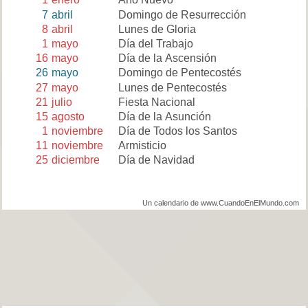
7
abril
Domingo de Resurrección
8
abril
Lunes de Gloria
1
mayo
Día del Trabajo
16
mayo
Día de la Ascensión
26
mayo
Domingo de Pentecostés
27
mayo
Lunes de Pentecostés
21
julio
Fiesta Nacional
15
agosto
Día de la Asunción
1
noviembre
Día de Todos los Santos
11
noviembre
Armisticio
25
diciembre
Día de Navidad
Un calendario de www.CuandoEnElMundo.com