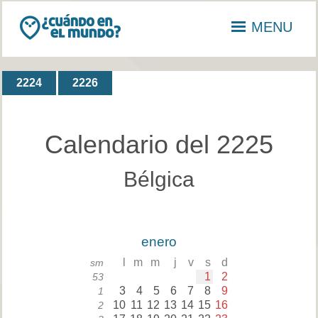
MENU
2224
2226
Calendario del 2225
Bélgica
enero
l
m
m
j
v
s
d
sm
1
2
53
3
4
5
6
7
8
9
1
10
11
12
13
14
15
16
2