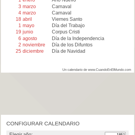
3
marzo
Carnaval
4
marzo
Carnaval
18
abril
Viernes Santo
1
mayo
Día del Trabajo
19
junio
Corpus Cristi
6
agosto
Día de la Independencia
2
noviembre
Día de los Difuntos
25
diciembre
Día de Navidad
Un calendario de www.CuandoEnElMundo.com
CONFIGURAR CALENDARIO
Elegir año: