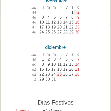
noviembre
l
m
m
j
v
s
d
sm
1
2
44
3
4
5
6
7
8
9
45
10
11
12
13
14
15
16
46
17
18
19
20
21
22
23
47
24
25
26
27
28
29
30
48
diciembre
l
m
m
j
v
s
d
sm
1
2
3
4
5
6
7
49
8
9
10
11
12
13
14
50
15
16
17
18
19
20
21
51
22
23
24
25
26
27
28
52
29
30
31
1
Días Festivos
1
enero
Año Nuevo