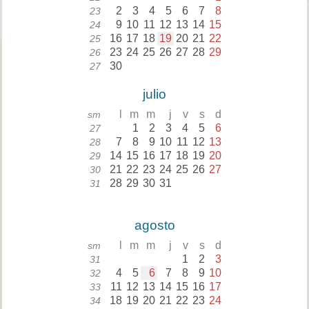
2
3
4
5
6
7
8
23
9
10
11
12
13
14
15
24
16
17
18
19
20
21
22
25
23
24
25
26
27
28
29
26
30
27
julio
l
m
m
j
v
s
d
sm
1
2
3
4
5
6
27
7
8
9
10
11
12
13
28
14
15
16
17
18
19
20
29
21
22
23
24
25
26
27
30
28
29
30
31
31
agosto
l
m
m
j
v
s
d
sm
1
2
3
31
4
5
6
7
8
9
10
32
11
12
13
14
15
16
17
33
18
19
20
21
22
23
24
34