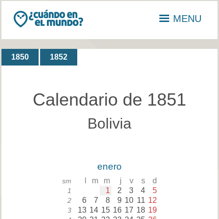
MENU
1850
1852
Calendario de 1851
Bolivia
enero
l
m
m
j
v
s
d
sm
1
2
3
4
5
1
6
7
8
9
10
11
12
2
13
14
15
16
17
18
19
3