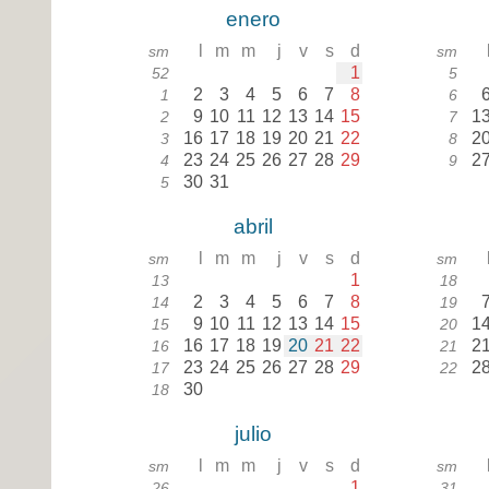
enero
l
m
m
j
v
s
d
sm
sm
1
52
5
2
3
4
5
6
7
8
1
6
9
10
11
12
13
14
15
1
2
7
16
17
18
19
20
21
22
2
3
8
23
24
25
26
27
28
29
2
4
9
30
31
5
abril
l
m
m
j
v
s
d
sm
sm
1
13
18
2
3
4
5
6
7
8
14
19
9
10
11
12
13
14
15
1
15
20
16
17
18
19
20
21
22
2
16
21
23
24
25
26
27
28
29
2
17
22
30
18
julio
l
m
m
j
v
s
d
sm
sm
1
26
31