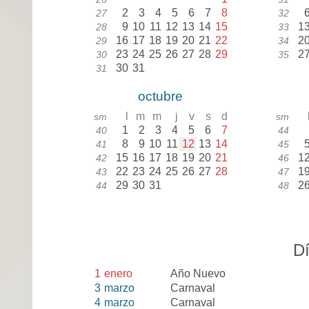
2
3
4
5
6
7
8
27
32
9
10
11
12
13
14
15
1
28
33
16
17
18
19
20
21
22
2
29
34
23
24
25
26
27
28
29
2
30
35
30
31
31
octubre
l
m
m
j
v
s
d
sm
sm
1
2
3
4
5
6
7
40
44
8
9
10
11
12
13
14
41
45
15
16
17
18
19
20
21
1
42
46
22
23
24
25
26
27
28
1
43
47
29
30
31
2
44
48
Dí
1
enero
Año Nuevo
3
marzo
Carnaval
4
marzo
Carnaval