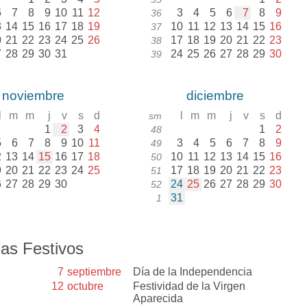
6
7
8
9
10
11
12
3
4
5
6
7
8
9
36
3
14
15
16
17
18
19
10
11
12
13
14
15
16
37
0
21
22
23
24
25
26
17
18
19
20
21
22
23
38
7
28
29
30
31
24
25
26
27
28
29
30
39
noviembre
diciembre
l
m
m
j
v
s
d
l
m
m
j
v
s
d
sm
1
2
3
4
1
2
48
5
6
7
8
9
10
11
3
4
5
6
7
8
9
49
2
13
14
15
16
17
18
10
11
12
13
14
15
16
50
9
20
21
22
23
24
25
17
18
19
20
21
22
23
51
6
27
28
29
30
24
25
26
27
28
29
30
52
31
1
as Festivos
7
septiembre
Día de la Independencia
12
octubre
Festividad de la Virgen
Aparecida