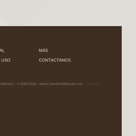
AL
MÁS
 USO
CONTACTANOS
el Mundo? - © 2008-2026 - www.CuandoEnElMundo.com