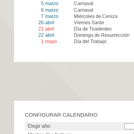
5
marzo
Carnaval
6
marzo
Carnaval
7
marzo
Miércoles de Ceniza
20
abril
Viernes Santo
21
abril
Día de Tiradentes
22
abril
Domingo de Resurrección
1
mayo
Día del Trabajo
CONFIGURAR CALENDARIO
Elegir año: