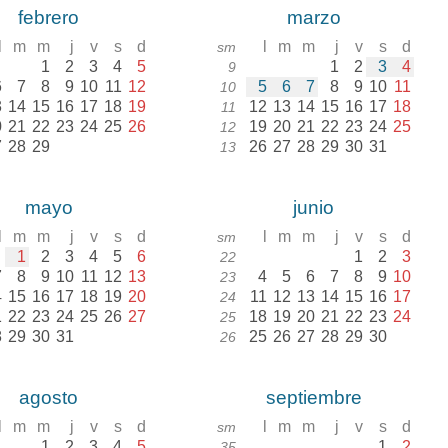
febrero
marzo
l
m
m
j
v
s
d
l
m
m
j
v
s
d
sm
1
2
3
4
5
1
2
3
4
9
6
7
8
9
10
11
12
5
6
7
8
9
10
11
10
3
14
15
16
17
18
19
12
13
14
15
16
17
18
11
0
21
22
23
24
25
26
19
20
21
22
23
24
25
12
7
28
29
26
27
28
29
30
31
13
mayo
junio
l
m
m
j
v
s
d
l
m
m
j
v
s
d
sm
1
2
3
4
5
6
1
2
3
22
7
8
9
10
11
12
13
4
5
6
7
8
9
10
23
4
15
16
17
18
19
20
11
12
13
14
15
16
17
24
1
22
23
24
25
26
27
18
19
20
21
22
23
24
25
8
29
30
31
25
26
27
28
29
30
26
agosto
septiembre
l
m
m
j
v
s
d
l
m
m
j
v
s
d
sm
1
2
3
4
5
1
2
35