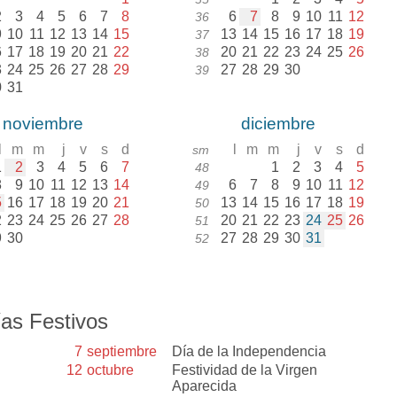
2
3
4
5
6
7
8
6
7
8
9
10
11
12
36
9
10
11
12
13
14
15
13
14
15
16
17
18
19
37
6
17
18
19
20
21
22
20
21
22
23
24
25
26
38
3
24
25
26
27
28
29
27
28
29
30
39
0
31
noviembre
diciembre
l
m
m
j
v
s
d
l
m
m
j
v
s
d
sm
1
2
3
4
5
6
7
1
2
3
4
5
48
8
9
10
11
12
13
14
6
7
8
9
10
11
12
49
5
16
17
18
19
20
21
13
14
15
16
17
18
19
50
2
23
24
25
26
27
28
20
21
22
23
24
25
26
51
9
30
27
28
29
30
31
52
as Festivos
7
septiembre
Día de la Independencia
12
octubre
Festividad de la Virgen
Aparecida