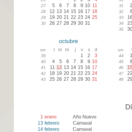
5
6
7
8
9
10
11
27
31
12
13
14
15
16
17
18
28
32
19
20
21
22
23
24
25
1
29
33
26
27
28
29
30
31
2
30
34
3
35
octubre
l
m
m
j
v
s
d
sm
sm
1
2
3
39
44
4
5
6
7
8
9
10
40
45
11
12
13
14
15
16
17
1
41
46
18
19
20
21
22
23
24
2
42
47
25
26
27
28
29
30
31
2
43
48
Dí
1
enero
Año Nuevo
13
febrero
Carnaval
14
febrero
Carnaval