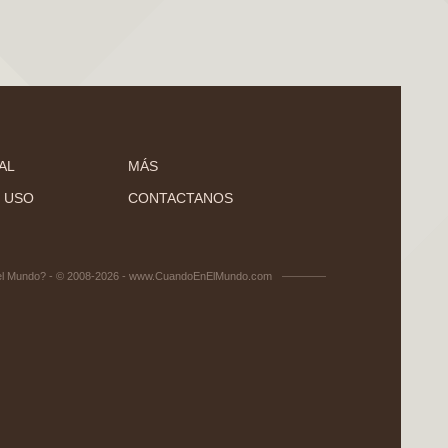
AL
MÁS
 USO
CONTACTANOS
el Mundo? - © 2008-2026 - www.CuandoEnElMundo.com