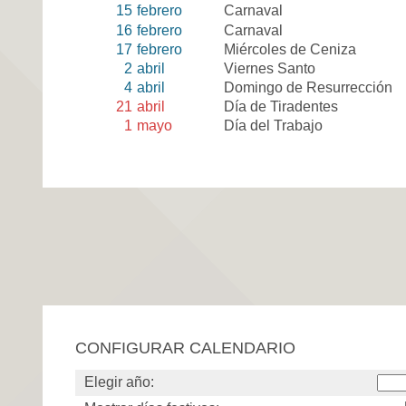
15
febrero
Carnaval
16
febrero
Carnaval
17
febrero
Miércoles de Ceniza
2
abril
Viernes Santo
4
abril
Domingo de Resurrección
21
abril
Día de Tiradentes
1
mayo
Día del Trabajo
CONFIGURAR CALENDARIO
Elegir año: