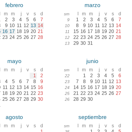
febrero
marzo
l
m
m
j
v
s
d
l
m
m
j
v
s
d
sm
1
2
3
4
5
6
7
1
2
3
4
5
6
7
9
8
9
10
11
12
13
14
8
9
10
11
12
13
14
10
5
16
17
18
19
20
21
15
16
17
18
19
20
21
11
2
23
24
25
26
27
28
22
23
24
25
26
27
28
12
29
30
31
13
mayo
junio
l
m
m
j
v
s
d
l
m
m
j
v
s
d
sm
1
2
1
2
3
4
5
6
22
3
4
5
6
7
8
9
7
8
9
10
11
12
13
23
0
11
12
13
14
15
16
14
15
16
17
18
19
20
24
7
18
19
20
21
22
23
21
22
23
24
25
26
27
25
4
25
26
27
28
29
30
28
29
30
26
1
agosto
septiembre
l
m
m
j
v
s
d
l
m
m
j
v
s
d
sm
1
1
2
3
4
5
35