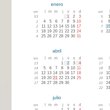
enero
l
m
m
j
v
s
d
sm
sm
1
2
3
53
5
4
5
6
7
8
9
10
1
6
11
12
13
14
15
16
17
1
2
7
18
19
20
21
22
23
24
2
3
8
25
26
27
28
29
30
31
4
abril
l
m
m
j
v
s
d
sm
sm
1
2
3
4
13
17
5
6
7
8
9
10
11
14
18
12
13
14
15
16
17
18
1
15
19
19
20
21
22
23
24
25
1
16
20
26
27
28
29
30
2
17
21
3
22
julio
l
m
m
j
v
s
d
sm
sm
1
2
3
4
26
30