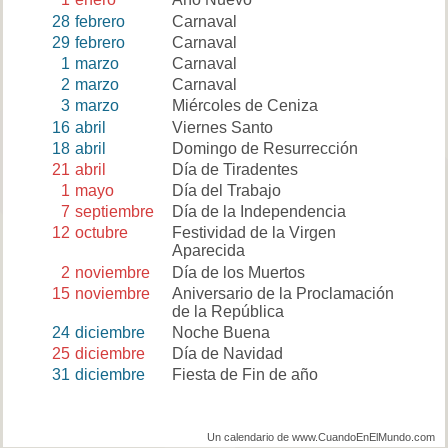
28
febrero
Carnaval
29
febrero
Carnaval
1
marzo
Carnaval
2
marzo
Carnaval
3
marzo
Miércoles de Ceniza
16
abril
Viernes Santo
18
abril
Domingo de Resurrección
21
abril
Día de Tiradentes
1
mayo
Día del Trabajo
7
septiembre
Día de la Independencia
12
octubre
Festividad de la Virgen
Aparecida
2
noviembre
Día de los Muertos
15
noviembre
Aniversario de la Proclamación
de la República
24
diciembre
Noche Buena
25
diciembre
Día de Navidad
31
diciembre
Fiesta de Fin de año
Un calendario de www.CuandoEnElMundo.com