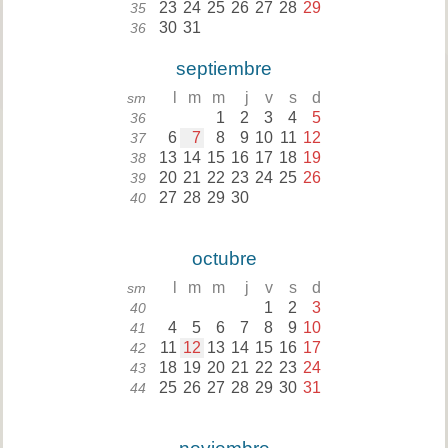
23
24
25
26
27
28
29
35
30
31
36
septiembre
l
m
m
j
v
s
d
sm
1
2
3
4
5
36
6
7
8
9
10
11
12
37
13
14
15
16
17
18
19
38
20
21
22
23
24
25
26
39
27
28
29
30
40
octubre
l
m
m
j
v
s
d
sm
1
2
3
40
4
5
6
7
8
9
10
41
11
12
13
14
15
16
17
42
18
19
20
21
22
23
24
43
25
26
27
28
29
30
31
44