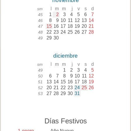
noviembre
l
m
m
j
v
s
d
sm
1
2
3
4
5
6
7
45
8
9
10
11
12
13
14
46
15
16
17
18
19
20
21
47
22
23
24
25
26
27
28
48
29
30
49
diciembre
l
m
m
j
v
s
d
sm
1
2
3
4
5
49
6
7
8
9
10
11
12
50
13
14
15
16
17
18
19
51
20
21
22
23
24
25
26
52
27
28
29
30
31
53
Días Festivos
1
enero
Año Nuevo