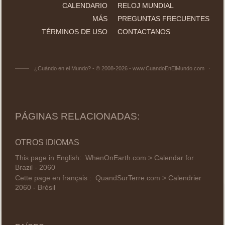
CALENDARIO
RELOJ MUNDIAL
MÁS
PREGUNTAS FRECUENTES
TÉRMINOS DE USO
CONTACTANOS
¿Cuándo en el Mundo? - © 2008-2026 - www.CuandoEnElMundo.com
PÁGINAS RELACIONADAS:
OTROS IDIOMAS
This page in English:
WhenOnEarth.com > Calendar for
Brazil - 2060
Cette page en français :
QuandSurTerre.com > Calendrier
2060 - Brésil