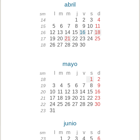
abril
l
m
m
j
v
s
d
sm
1
2
3
4
14
5
6
7
8
9
10
11
15
12
13
14
15
16
17
18
16
19
20
21
22
23
24
25
17
26
27
28
29
30
18
mayo
l
m
m
j
v
s
d
sm
1
2
18
3
4
5
6
7
8
9
19
10
11
12
13
14
15
16
20
17
18
19
20
21
22
23
21
24
25
26
27
28
29
30
22
31
23
junio
l
m
m
j
v
s
d
sm
1
2
3
4
5
6
23