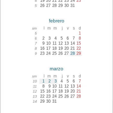
19
20
21
22
23
24
25
4
26
27
28
29
30
31
5
febrero
l
m
m
j
v
s
d
sm
1
5
2
3
4
5
6
7
8
6
9
10
11
12
13
14
15
7
16
17
18
19
20
21
22
8
23
24
25
26
27
28
29
9
marzo
l
m
m
j
v
s
d
sm
1
2
3
4
5
6
7
10
8
9
10
11
12
13
14
11
15
16
17
18
19
20
21
12
22
23
24
25
26
27
28
13
29
30
31
14