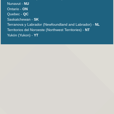
Nunavut -
NU
Ontario -
ON
Quebec -
QC
Saskatchewan -
SK
Terranova y Labrador (Newfoundland and Labrador) -
NL
Territorios del Noroeste (Northwest Territories) -
NT
Yukón (Yukon) -
YT