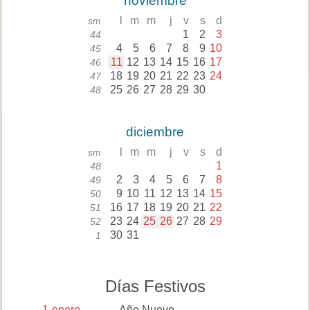
noviembre
l
m
m
j
v
s
d
sm
1
2
3
44
4
5
6
7
8
9
10
45
11
12
13
14
15
16
17
46
18
19
20
21
22
23
24
47
25
26
27
28
29
30
48
diciembre
l
m
m
j
v
s
d
sm
1
48
2
3
4
5
6
7
8
49
9
10
11
12
13
14
15
50
16
17
18
19
20
21
22
51
23
24
25
26
27
28
29
52
30
31
1
Días Festivos
1
enero
Año Nuevo