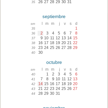
26
27
28
29
30
31
35
septiembre
l
m
m
j
v
s
d
sm
1
35
2
3
4
5
6
7
8
36
9
10
11
12
13
14
15
37
16
17
18
19
20
21
22
38
23
24
25
26
27
28
29
39
30
40
octubre
l
m
m
j
v
s
d
sm
1
2
3
4
5
6
40
7
8
9
10
11
12
13
41
14
15
16
17
18
19
20
42
21
22
23
24
25
26
27
43
28
29
30
31
44