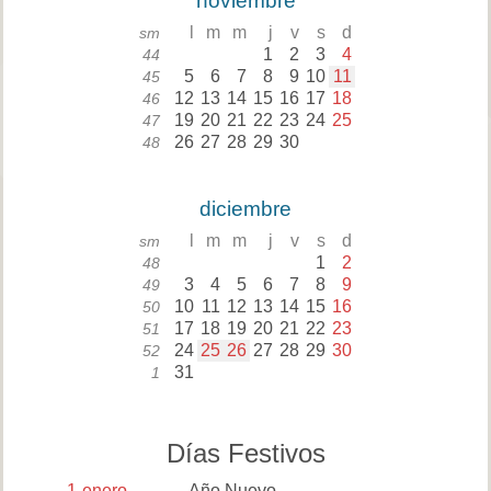
noviembre
l
m
m
j
v
s
d
sm
1
2
3
4
44
5
6
7
8
9
10
11
45
12
13
14
15
16
17
18
46
19
20
21
22
23
24
25
47
26
27
28
29
30
48
diciembre
l
m
m
j
v
s
d
sm
1
2
48
3
4
5
6
7
8
9
49
10
11
12
13
14
15
16
50
17
18
19
20
21
22
23
51
24
25
26
27
28
29
30
52
31
1
Días Festivos
1
enero
Año Nuevo