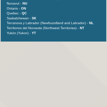
Nunavut -
NU
Ontario -
ON
Quebec -
QC
Saskatchewan -
SK
Terranova y Labrador (Newfoundland and Labrador) -
NL
Territorios del Noroeste (Northwest Territories) -
NT
Yukón (Yukon) -
YT