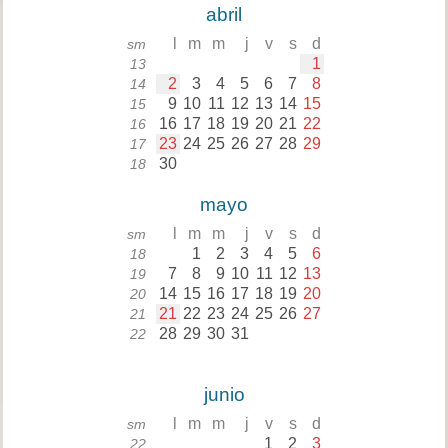
abril
l
m
m
j
v
s
d
sm
1
13
2
3
4
5
6
7
8
14
9
10
11
12
13
14
15
15
16
17
18
19
20
21
22
16
23
24
25
26
27
28
29
17
30
18
mayo
l
m
m
j
v
s
d
sm
1
2
3
4
5
6
18
7
8
9
10
11
12
13
19
14
15
16
17
18
19
20
20
21
22
23
24
25
26
27
21
28
29
30
31
22
junio
l
m
m
j
v
s
d
sm
1
2
3
22