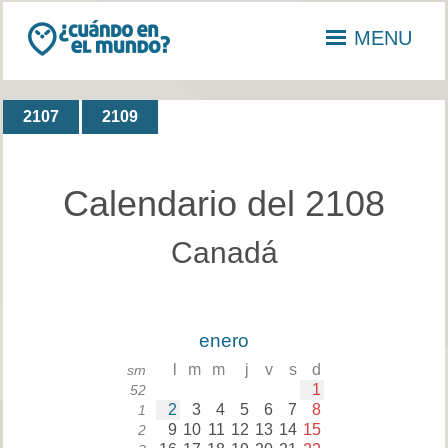
MENU
2107
2109
Calendario del 2108
Canadá
enero
l
m
m
j
v
s
d
sm
1
52
2
3
4
5
6
7
8
1
9
10
11
12
13
14
15
2