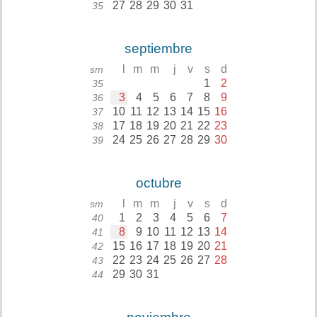
27
28
29
30
31
35
septiembre
l
m
m
j
v
s
d
sm
1
2
35
3
4
5
6
7
8
9
36
10
11
12
13
14
15
16
37
17
18
19
20
21
22
23
38
24
25
26
27
28
29
30
39
octubre
l
m
m
j
v
s
d
sm
1
2
3
4
5
6
7
40
8
9
10
11
12
13
14
41
15
16
17
18
19
20
21
42
22
23
24
25
26
27
28
43
29
30
31
44