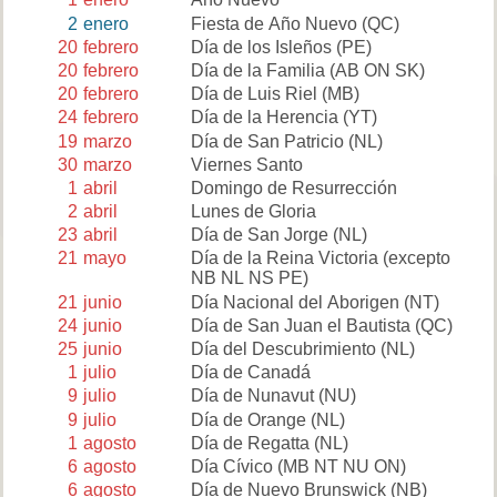
2
enero
Fiesta de Año Nuevo
(QC)
20
febrero
Día de los Isleños
(PE)
20
febrero
Día de la Familia
(AB ON SK)
20
febrero
Día de Luis Riel
(MB)
24
febrero
Día de la Herencia
(YT)
19
marzo
Día de San Patricio
(NL)
30
marzo
Viernes Santo
1
abril
Domingo de Resurrección
2
abril
Lunes de Gloria
23
abril
Día de San Jorge
(NL)
21
mayo
Día de la Reina Victoria
(excepto
NB NL NS PE)
21
junio
Día Nacional del Aborigen
(NT)
24
junio
Día de San Juan el Bautista
(QC)
25
junio
Día del Descubrimiento
(NL)
1
julio
Día de Canadá
9
julio
Día de Nunavut
(NU)
9
julio
Día de Orange
(NL)
1
agosto
Día de Regatta
(NL)
6
agosto
Día Cívico
(MB NT NU ON)
6
agosto
Día de Nuevo Brunswick
(NB)