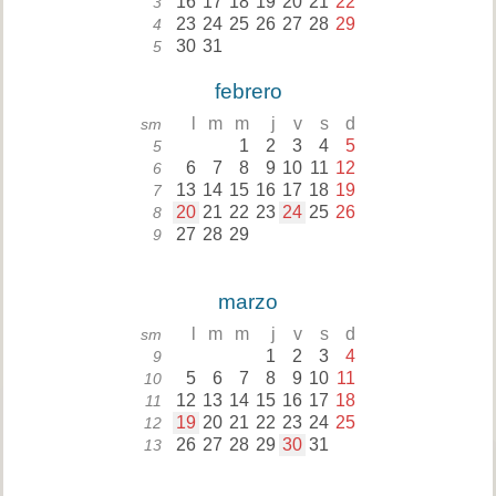
16
17
18
19
20
21
22
3
23
24
25
26
27
28
29
4
30
31
5
febrero
l
m
m
j
v
s
d
sm
1
2
3
4
5
5
6
7
8
9
10
11
12
6
13
14
15
16
17
18
19
7
20
21
22
23
24
25
26
8
27
28
29
9
marzo
l
m
m
j
v
s
d
sm
1
2
3
4
9
5
6
7
8
9
10
11
10
12
13
14
15
16
17
18
11
19
20
21
22
23
24
25
12
26
27
28
29
30
31
13