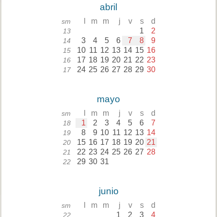
abril
l
m
m
j
v
s
d
sm
1
2
13
3
4
5
6
7
8
9
14
10
11
12
13
14
15
16
15
17
18
19
20
21
22
23
16
24
25
26
27
28
29
30
17
mayo
l
m
m
j
v
s
d
sm
1
2
3
4
5
6
7
18
8
9
10
11
12
13
14
19
15
16
17
18
19
20
21
20
22
23
24
25
26
27
28
21
29
30
31
22
junio
l
m
m
j
v
s
d
sm
1
2
3
4
22