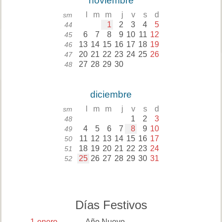
noviembre
l
m
m
j
v
s
d
sm
1
2
3
4
5
44
6
7
8
9
10
11
12
45
13
14
15
16
17
18
19
46
20
21
22
23
24
25
26
47
27
28
29
30
48
diciembre
l
m
m
j
v
s
d
sm
1
2
3
48
4
5
6
7
8
9
10
49
11
12
13
14
15
16
17
50
18
19
20
21
22
23
24
51
25
26
27
28
29
30
31
52
Días Festivos
1
enero
Año Nuevo