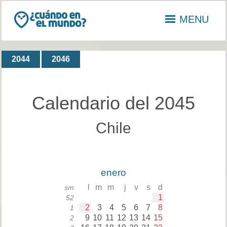
MENU
2044
2046
Calendario del 2045
Chile
enero
l
m
m
j
v
s
d
sm
1
52
2
3
4
5
6
7
8
1
9
10
11
12
13
14
15
2