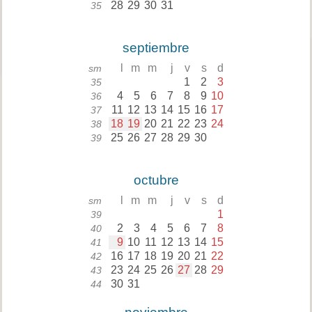
28
29
30
31
35
septiembre
l
m
m
j
v
s
d
sm
1
2
3
35
4
5
6
7
8
9
10
36
11
12
13
14
15
16
17
37
18
19
20
21
22
23
24
38
25
26
27
28
29
30
39
octubre
l
m
m
j
v
s
d
sm
1
39
2
3
4
5
6
7
8
40
9
10
11
12
13
14
15
41
16
17
18
19
20
21
22
42
23
24
25
26
27
28
29
43
30
31
44