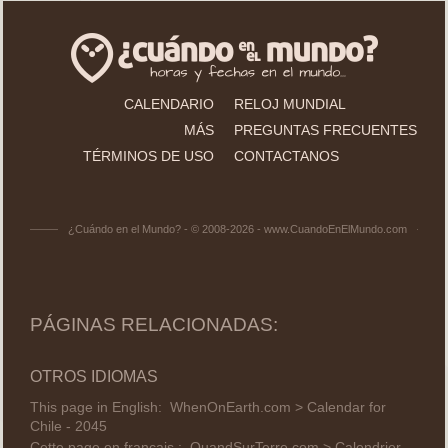
CALENDARIO
RELOJ MUNDIAL
MÁS
PREGUNTAS FRECUENTES
TÉRMINOS DE USO
CONTACTANOS
¿Cuándo en el Mundo? - © 2008-2026 - www.CuandoEnElMundo.com
PÁGINAS RELACIONADAS:
OTROS IDIOMAS
This page in English:
WhenOnEarth.com > Calendar for
Chile - 2045
Cette page en français :
QuandSurTerre.com > Calendrier