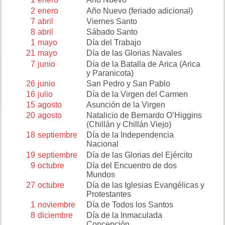
2
enero
Año Nuevo (feriado adicional)
7
abril
Viernes Santo
8
abril
Sábado Santo
1
mayo
Día del Trabajo
21
mayo
Día de las Glorias Navales
7
junio
Día de la Batalla de Arica (Arica
y Paranicota)
26
junio
San Pedro y San Pablo
16
julio
Día de la Virgen del Carmen
15
agosto
Asunción de la Virgen
20
agosto
Natalicio de Bernardo O’Higgins
(Chillán y Chillán Viejo)
18
septiembre
Día de la Independencia
Nacional
19
septiembre
Día de las Glorias del Ejército
9
octubre
Día del Encuentro de dos
Mundos
27
octubre
Día de las Iglesias Evangélicas y
Protestantes
1
noviembre
Día de Todos los Santos
8
diciembre
Día de la Inmaculada
Concepción