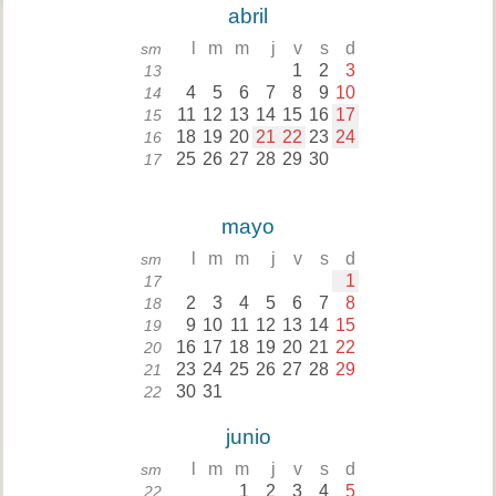
abril
l
m
m
j
v
s
d
sm
1
2
3
13
4
5
6
7
8
9
10
14
11
12
13
14
15
16
17
15
18
19
20
21
22
23
24
16
25
26
27
28
29
30
17
mayo
l
m
m
j
v
s
d
sm
1
17
2
3
4
5
6
7
8
18
9
10
11
12
13
14
15
19
16
17
18
19
20
21
22
20
23
24
25
26
27
28
29
21
30
31
22
junio
l
m
m
j
v
s
d
sm
1
2
3
4
5
22