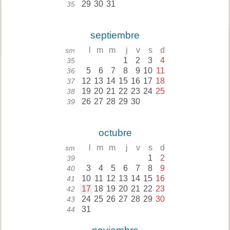
29
30
31
35
septiembre
l
m
m
j
v
s
d
sm
1
2
3
4
35
5
6
7
8
9
10
11
36
12
13
14
15
16
17
18
37
19
20
21
22
23
24
25
38
26
27
28
29
30
39
octubre
l
m
m
j
v
s
d
sm
1
2
39
3
4
5
6
7
8
9
40
10
11
12
13
14
15
16
41
17
18
19
20
21
22
23
42
24
25
26
27
28
29
30
43
31
44