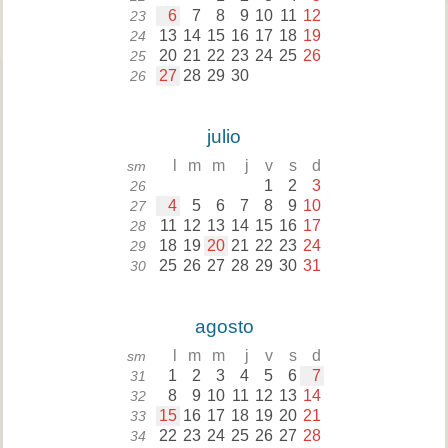
6
7
8
9
10
11
12
23
13
14
15
16
17
18
19
24
20
21
22
23
24
25
26
25
27
28
29
30
26
julio
l
m
m
j
v
s
d
sm
1
2
3
26
4
5
6
7
8
9
10
27
11
12
13
14
15
16
17
28
18
19
20
21
22
23
24
29
25
26
27
28
29
30
31
30
agosto
l
m
m
j
v
s
d
sm
1
2
3
4
5
6
7
31
8
9
10
11
12
13
14
32
15
16
17
18
19
20
21
33
22
23
24
25
26
27
28
34