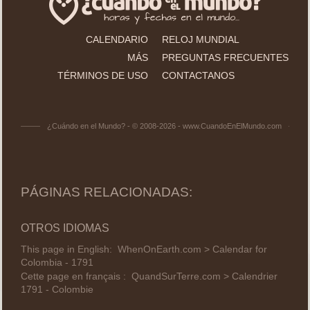
CALENDARIO
RELOJ MUNDIAL
MÁS
PREGUNTAS FRECUENTES
TÉRMINOS DE USO
CONTACTANOS
¿Cuándo en el Mundo? - © 2008-2026 - www.CuandoEnElMundo.com
PÁGINAS RELACIONADAS:
OTROS IDIOMAS
This page in English:
WhenOnEarth.com > Calendar for
Colombia - 1791
Cette page en français :
QuandSurTerre.com > Calendrier
1791 - Colombie