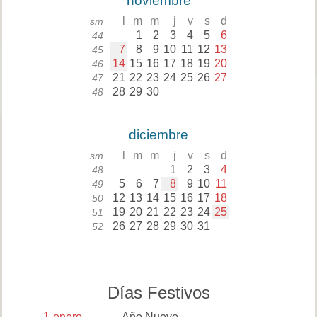
noviembre
l
m
m
j
v
s
d
sm
1
2
3
4
5
6
44
7
8
9
10
11
12
13
45
14
15
16
17
18
19
20
46
21
22
23
24
25
26
27
47
28
29
30
48
diciembre
l
m
m
j
v
s
d
sm
1
2
3
4
48
5
6
7
8
9
10
11
49
12
13
14
15
16
17
18
50
19
20
21
22
23
24
25
51
26
27
28
29
30
31
52
Días Festivos
1
enero
Año Nuevo