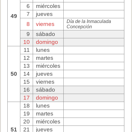
6
miércoles
7
jueves
49
Día de la Inmaculada
8
viernes
Concepción
9
sábado
10
domingo
11
lunes
12
martes
13
miércoles
50
14
jueves
15
viernes
16
sábado
17
domingo
18
lunes
19
martes
20
miércoles
51
21
jueves