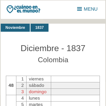
MENU
Noviembre
1837
Diciembre - 1837
Colombia
1
viernes
48
2
sábado
3
domingo
4
lunes
5
martes