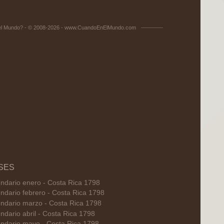
el Mundo? - © 2008-2026 - www.CuandoEnElMundo.com
SES
ndario enero - Costa Rica 1798
ndario febrero - Costa Rica 1798
ndario marzo - Costa Rica 1798
ndario abril - Costa Rica 1798
ndario mayo - Costa Rica 1798