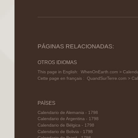
PÁGINAS RELACIONADAS:
OTROS IDIOMAS
This page in English:
WhenOnEarth.com > Calendar
Cette page en français :
QuandSurTerre.com > Cale
PAÍSES
Calendario de Alemania - 1798
Calendario de Argentina - 1798
Calendario de Bélgica - 1798
Calendario de Bolivia - 1798
Calendario de Brasil - 1798