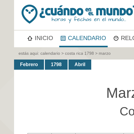
INICIO
CALENDARIO
REL
estás aqui:
calendario
>
costa rica 1798
> marzo
Febrero
1798
Abril
Mar
Co