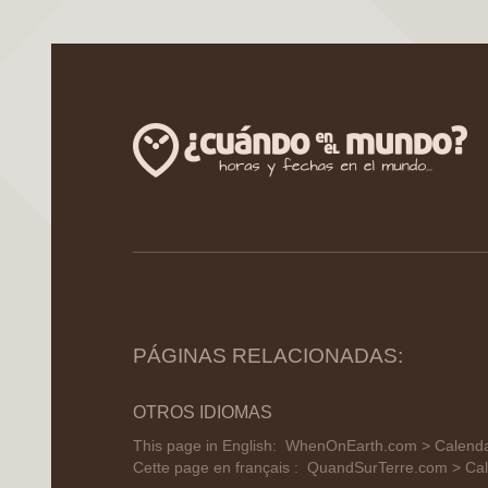
PÁGINAS RELACIONADAS:
OTROS IDIOMAS
This page in English:
WhenOnEarth.com > Calendar
Cette page en français :
QuandSurTerre.com > Cale