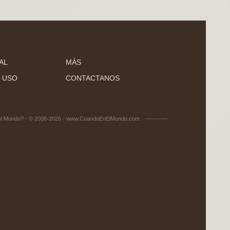
AL
MÁS
 USO
CONTACTANOS
el Mundo? - © 2008-2026 - www.CuandoEnElMundo.com