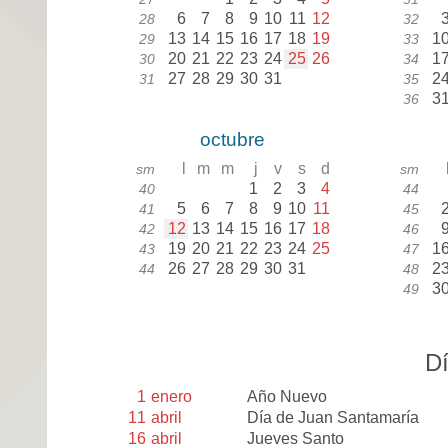
6
7
8
9
10
11
12
28
32
13
14
15
16
17
18
19
1
29
33
20
21
22
23
24
25
26
1
30
34
27
28
29
30
31
2
31
35
3
36
octubre
l
m
m
j
v
s
d
sm
sm
1
2
3
4
40
44
5
6
7
8
9
10
11
41
45
12
13
14
15
16
17
18
42
46
19
20
21
22
23
24
25
1
43
47
26
27
28
29
30
31
2
44
48
3
49
Dí
1
enero
Año Nuevo
11
abril
Día de Juan Santamaría
16
abril
Jueves Santo