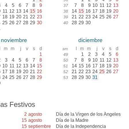
3
4
5
6
7
8
9
7
8
9
10
11
12
13
37
0
11
12
13
14
15
16
14
15
16
17
18
19
20
38
7
18
19
20
21
22
23
21
22
23
24
25
26
27
39
4
25
26
27
28
29
30
28
29
30
40
1
noviembre
diciembre
l
m
m
j
v
s
d
l
m
m
j
v
s
d
sm
1
1
2
3
4
5
6
49
2
3
4
5
6
7
8
7
8
9
10
11
12
13
50
9
10
11
12
13
14
15
14
15
16
17
18
19
20
51
6
17
18
19
20
21
22
21
22
23
24
25
26
27
52
3
24
25
26
27
28
29
28
29
30
31
53
0
as Festivos
2
agosto
Día de la Virgen de los Ángeles
15
agosto
Día de la Madre
15
septiembre
Día de la Independencia