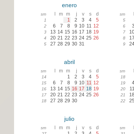
enero
l
m
m
j
v
s
d
sm
sm
1
2
3
4
5
1
5
6
7
8
9
10
11
12
2
6
13
14
15
16
17
18
19
1
3
7
20
21
22
23
24
25
26
1
4
8
27
28
29
30
31
2
5
9
abril
l
m
m
j
v
s
d
sm
sm
1
2
3
4
5
14
18
6
7
8
9
10
11
12
15
19
13
14
15
16
17
18
19
1
16
20
20
21
22
23
24
25
26
1
17
21
27
28
29
30
2
18
22
julio
l
m
m
j
v
s
d
sm
sm
1
2
3
4
5
27
31