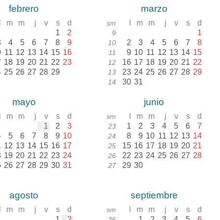
febrero
marzo
l
m
m
j
v
s
d
l
m
m
j
v
s
d
sm
1
2
1
9
3
4
5
6
7
8
9
2
3
4
5
6
7
8
10
0
11
12
13
14
15
16
9
10
11
12
13
14
15
11
7
18
19
20
21
22
23
16
17
18
19
20
21
22
12
4
25
26
27
28
29
23
24
25
26
27
28
29
13
30
31
14
mayo
junio
l
m
m
j
v
s
d
l
m
m
j
v
s
d
sm
1
2
3
1
2
3
4
5
6
7
23
4
5
6
7
8
9
10
8
9
10
11
12
13
14
24
1
12
13
14
15
16
17
15
16
17
18
19
20
21
25
8
19
20
21
22
23
24
22
23
24
25
26
27
28
26
5
26
27
28
29
30
31
29
30
27
agosto
septiembre
l
m
m
j
v
s
d
l
m
m
j
v
s
d
sm
1
2
1
2
3
4
5
6
36