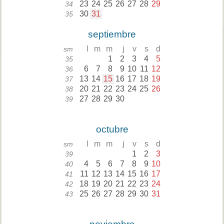
23
24
25
26
27
28
29
34
30
31
35
septiembre
l
m
m
j
v
s
d
sm
1
2
3
4
5
35
6
7
8
9
10
11
12
36
13
14
15
16
17
18
19
37
20
21
22
23
24
25
26
38
27
28
29
30
39
octubre
l
m
m
j
v
s
d
sm
1
2
3
39
4
5
6
7
8
9
10
40
11
12
13
14
15
16
17
41
18
19
20
21
22
23
24
42
25
26
27
28
29
30
31
43