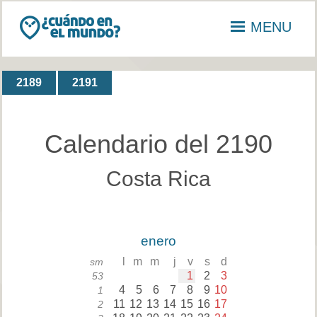
MENU
2189
2191
Calendario del 2190
Costa Rica
enero
l
m
m
j
v
s
d
sm
1
2
3
53
4
5
6
7
8
9
10
1
11
12
13
14
15
16
17
2