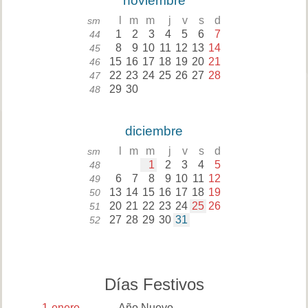
noviembre
l
m
m
j
v
s
d
sm
1
2
3
4
5
6
7
44
8
9
10
11
12
13
14
45
15
16
17
18
19
20
21
46
22
23
24
25
26
27
28
47
29
30
48
diciembre
l
m
m
j
v
s
d
sm
1
2
3
4
5
48
6
7
8
9
10
11
12
49
13
14
15
16
17
18
19
50
20
21
22
23
24
25
26
51
27
28
29
30
31
52
Días Festivos
1
enero
Año Nuevo