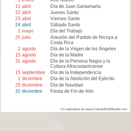
11
abril
Día de Juan Santamaría
22
abril
Jueves Santo
23
abril
Viernes Santo
24
abril
Sábado Santo
1
mayo
Día del Trabajo
25
julio
Anexión del Partido de Nicoya a
Costa Rica
2
agosto
Día de la Virgen de los Ángeles
15
agosto
Día de la Madre
31
agosto
Día de la Persona Negra y la
Cultura Afrocostarricense
15
septiembre
Día de la Independencia
1
diciembre
Día de la Abolición del Ejército
25
diciembre
Día de Navidad
31
diciembre
Fiesta de Fin de Año
Un calendario de www.CuandoEnElMundo.com