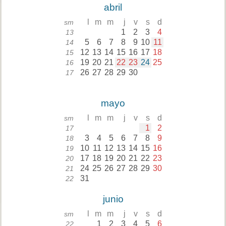
abril
l
m
m
j
v
s
d
sm
1
2
3
4
13
5
6
7
8
9
10
11
14
12
13
14
15
16
17
18
15
19
20
21
22
23
24
25
16
26
27
28
29
30
17
mayo
l
m
m
j
v
s
d
sm
1
2
17
3
4
5
6
7
8
9
18
10
11
12
13
14
15
16
19
17
18
19
20
21
22
23
20
24
25
26
27
28
29
30
21
31
22
junio
l
m
m
j
v
s
d
sm
1
2
3
4
5
6
22