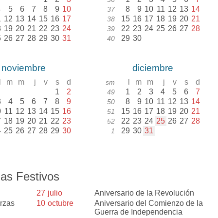
4
5
6
7
8
9
10
8
9
10
11
12
13
14
37
1
12
13
14
15
16
17
15
16
17
18
19
20
21
38
8
19
20
21
22
23
24
22
23
24
25
26
27
28
39
5
26
27
28
29
30
31
29
30
40
noviembre
diciembre
l
m
m
j
v
s
d
l
m
m
j
v
s
d
sm
1
2
1
2
3
4
5
6
7
49
3
4
5
6
7
8
9
8
9
10
11
12
13
14
50
0
11
12
13
14
15
16
15
16
17
18
19
20
21
51
7
18
19
20
21
22
23
22
23
24
25
26
27
28
52
4
25
26
27
28
29
30
29
30
31
1
as Festivos
27
julio
Aniversario de la Revolución
erzas
10
octubre
Aniversario del Comienzo de la
Guerra de Independencia