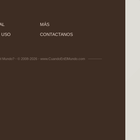
AL
MÁS
 USO
CONTACTANOS
el Mundo? - © 2008-2026 - www.CuandoEnElMundo.com