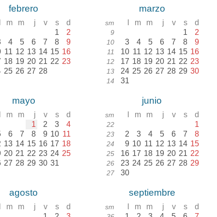
febrero
marzo
l
m
m
j
v
s
d
l
m
m
j
v
s
d
sm
1
2
1
2
9
3
4
5
6
7
8
9
3
4
5
6
7
8
9
10
0
11
12
13
14
15
16
10
11
12
13
14
15
16
11
7
18
19
20
21
22
23
17
18
19
20
21
22
23
12
4
25
26
27
28
24
25
26
27
28
29
30
13
31
14
mayo
junio
l
m
m
j
v
s
d
l
m
m
j
v
s
d
sm
1
2
3
4
1
22
5
6
7
8
9
10
11
2
3
4
5
6
7
8
23
2
13
14
15
16
17
18
9
10
11
12
13
14
15
24
9
20
21
22
23
24
25
16
17
18
19
20
21
22
25
6
27
28
29
30
31
23
24
25
26
27
28
29
26
30
27
agosto
septiembre
l
m
m
j
v
s
d
l
m
m
j
v
s
d
sm
1
2
3
1
2
3
4
5
6
7
36