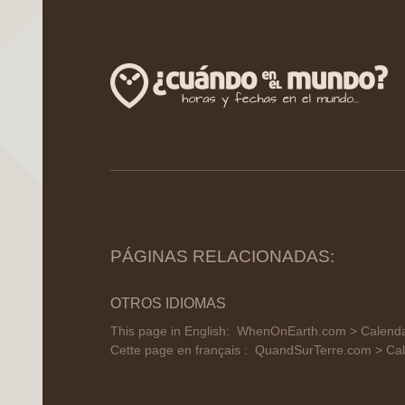
PÁGINAS RELACIONADAS:
OTROS IDIOMAS
This page in English:
WhenOnEarth.com > Calendar
Cette page en français :
QuandSurTerre.com > Cal