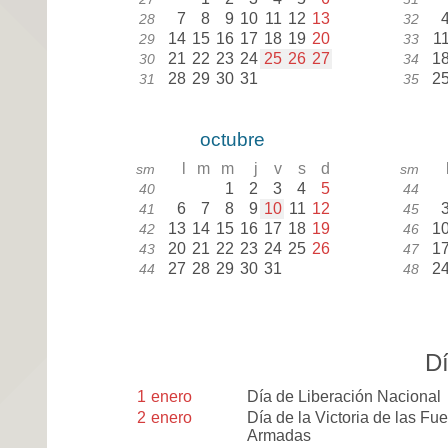
7
8
9
10
11
12
13
28
32
14
15
16
17
18
19
20
1
29
33
21
22
23
24
25
26
27
1
30
34
28
29
30
31
2
31
35
octubre
l
m
m
j
v
s
d
sm
sm
1
2
3
4
5
40
44
6
7
8
9
10
11
12
41
45
13
14
15
16
17
18
19
1
42
46
20
21
22
23
24
25
26
1
43
47
27
28
29
30
31
2
44
48
Dí
1
enero
Día de Liberación Nacional
2
enero
Día de la Victoria de las Fu
Armadas