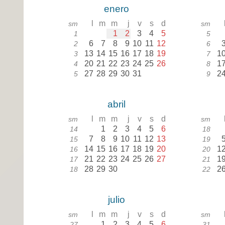
enero
l
m
m
j
v
s
d
sm
sm
1
2
3
4
5
1
5
6
7
8
9
10
11
12
2
6
13
14
15
16
17
18
19
1
3
7
20
21
22
23
24
25
26
1
4
8
27
28
29
30
31
2
5
9
abril
l
m
m
j
v
s
d
sm
sm
1
2
3
4
5
6
14
18
7
8
9
10
11
12
13
15
19
14
15
16
17
18
19
20
1
16
20
21
22
23
24
25
26
27
1
17
21
28
29
30
2
18
22
julio
l
m
m
j
v
s
d
sm
sm
1
2
3
4
5
6
27
31