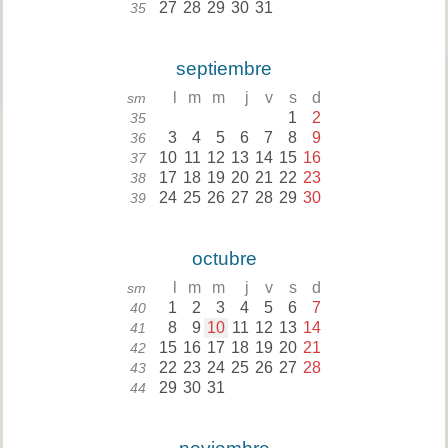
27
28
29
30
31
35
septiembre
l
m
m
j
v
s
d
sm
1
2
35
3
4
5
6
7
8
9
36
10
11
12
13
14
15
16
37
17
18
19
20
21
22
23
38
24
25
26
27
28
29
30
39
octubre
l
m
m
j
v
s
d
sm
1
2
3
4
5
6
7
40
8
9
10
11
12
13
14
41
15
16
17
18
19
20
21
42
22
23
24
25
26
27
28
43
29
30
31
44