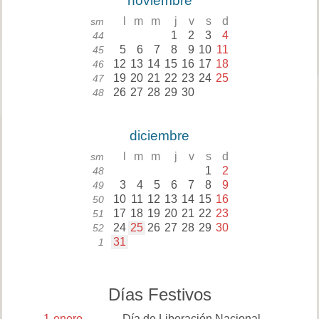
noviembre
l
m
m
j
v
s
d
sm
1
2
3
4
44
5
6
7
8
9
10
11
45
12
13
14
15
16
17
18
46
19
20
21
22
23
24
25
47
26
27
28
29
30
48
diciembre
l
m
m
j
v
s
d
sm
1
2
48
3
4
5
6
7
8
9
49
10
11
12
13
14
15
16
50
17
18
19
20
21
22
23
51
24
25
26
27
28
29
30
52
31
1
Días Festivos
1
enero
Día de Liberación Nacional