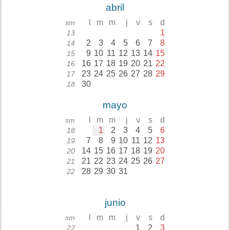
abril
l
m
m
j
v
s
d
sm
1
13
2
3
4
5
6
7
8
14
9
10
11
12
13
14
15
15
16
17
18
19
20
21
22
16
23
24
25
26
27
28
29
17
30
18
mayo
l
m
m
j
v
s
d
sm
1
2
3
4
5
6
18
7
8
9
10
11
12
13
19
14
15
16
17
18
19
20
20
21
22
23
24
25
26
27
21
28
29
30
31
22
junio
l
m
m
j
v
s
d
sm
1
2
3
22