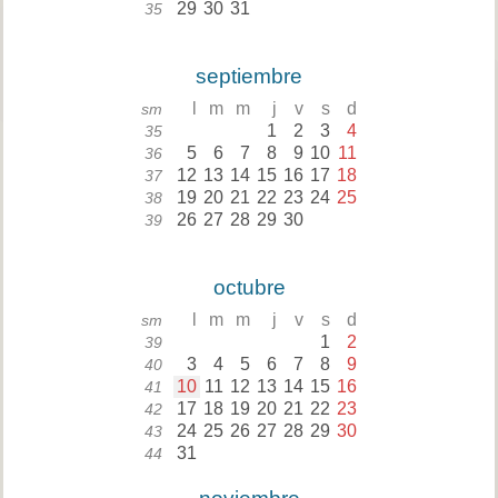
29
30
31
35
septiembre
l
m
m
j
v
s
d
sm
1
2
3
4
35
5
6
7
8
9
10
11
36
12
13
14
15
16
17
18
37
19
20
21
22
23
24
25
38
26
27
28
29
30
39
octubre
l
m
m
j
v
s
d
sm
1
2
39
3
4
5
6
7
8
9
40
10
11
12
13
14
15
16
41
17
18
19
20
21
22
23
42
24
25
26
27
28
29
30
43
31
44