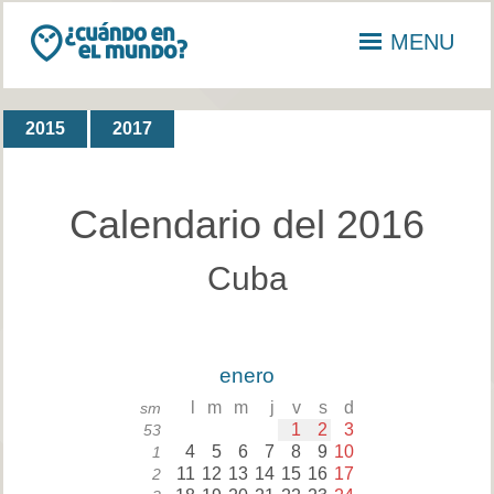
MENU
2015
2017
Calendario del 2016
Cuba
enero
l
m
m
j
v
s
d
sm
1
2
3
53
4
5
6
7
8
9
10
1
11
12
13
14
15
16
17
2