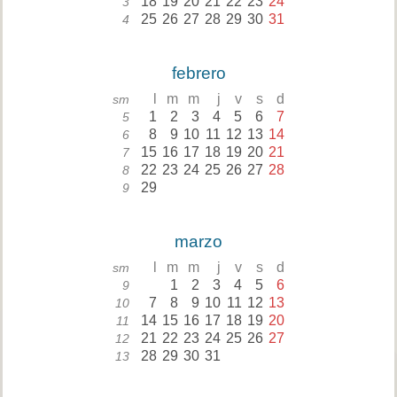
18
19
20
21
22
23
24
3
25
26
27
28
29
30
31
4
febrero
l
m
m
j
v
s
d
sm
1
2
3
4
5
6
7
5
8
9
10
11
12
13
14
6
15
16
17
18
19
20
21
7
22
23
24
25
26
27
28
8
29
9
marzo
l
m
m
j
v
s
d
sm
1
2
3
4
5
6
9
7
8
9
10
11
12
13
10
14
15
16
17
18
19
20
11
21
22
23
24
25
26
27
12
28
29
30
31
13