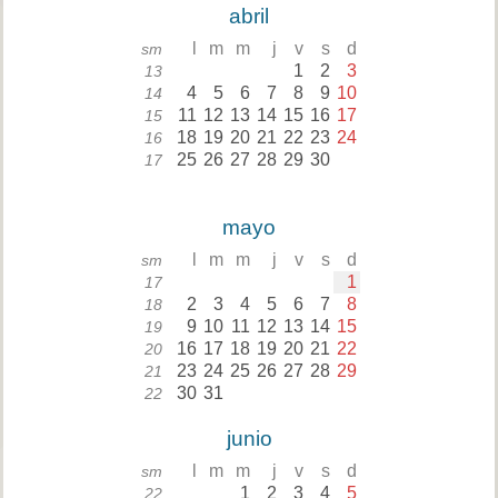
abril
l
m
m
j
v
s
d
sm
1
2
3
13
4
5
6
7
8
9
10
14
11
12
13
14
15
16
17
15
18
19
20
21
22
23
24
16
25
26
27
28
29
30
17
mayo
l
m
m
j
v
s
d
sm
1
17
2
3
4
5
6
7
8
18
9
10
11
12
13
14
15
19
16
17
18
19
20
21
22
20
23
24
25
26
27
28
29
21
30
31
22
junio
l
m
m
j
v
s
d
sm
1
2
3
4
5
22