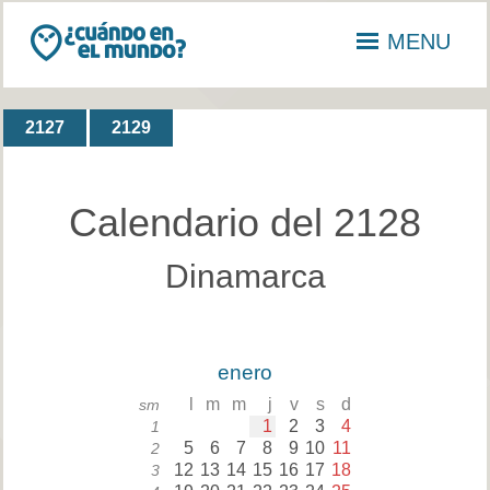
MENU
2127
2129
Calendario del 2128
Dinamarca
enero
l
m
m
j
v
s
d
sm
1
2
3
4
1
5
6
7
8
9
10
11
2
12
13
14
15
16
17
18
3