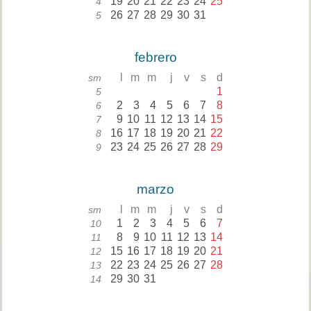
19
20
21
22
23
24
25
4
26
27
28
29
30
31
5
febrero
l
m
m
j
v
s
d
sm
1
5
2
3
4
5
6
7
8
6
9
10
11
12
13
14
15
7
16
17
18
19
20
21
22
8
23
24
25
26
27
28
29
9
marzo
l
m
m
j
v
s
d
sm
1
2
3
4
5
6
7
10
8
9
10
11
12
13
14
11
15
16
17
18
19
20
21
12
22
23
24
25
26
27
28
13
29
30
31
14