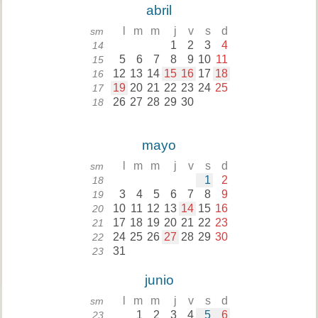
abril
l
m
m
j
v
s
d
sm
1
2
3
4
14
5
6
7
8
9
10
11
15
12
13
14
15
16
17
18
16
19
20
21
22
23
24
25
17
26
27
28
29
30
18
mayo
l
m
m
j
v
s
d
sm
1
2
18
3
4
5
6
7
8
9
19
10
11
12
13
14
15
16
20
17
18
19
20
21
22
23
21
24
25
26
27
28
29
30
22
31
23
junio
l
m
m
j
v
s
d
sm
1
2
3
4
5
6
23