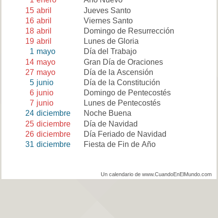
15
abril
Jueves Santo
16
abril
Viernes Santo
18
abril
Domingo de Resurrección
19
abril
Lunes de Gloria
1
mayo
Día del Trabajo
14
mayo
Gran Día de Oraciones
27
mayo
Día de la Ascensión
5
junio
Día de la Constitución
6
junio
Domingo de Pentecostés
7
junio
Lunes de Pentecostés
24
diciembre
Noche Buena
25
diciembre
Día de Navidad
26
diciembre
Día Feriado de Navidad
31
diciembre
Fiesta de Fin de Año
Un calendario de www.CuandoEnElMundo.com