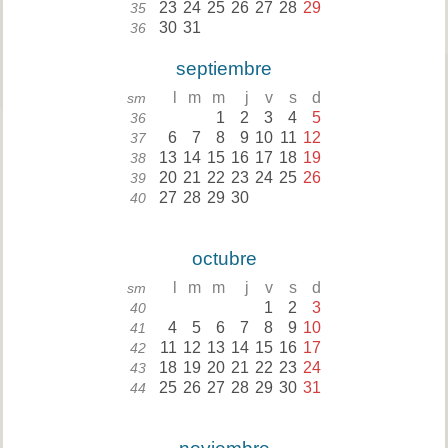
23
24
25
26
27
28
29
35
30
31
36
septiembre
l
m
m
j
v
s
d
sm
1
2
3
4
5
36
6
7
8
9
10
11
12
37
13
14
15
16
17
18
19
38
20
21
22
23
24
25
26
39
27
28
29
30
40
octubre
l
m
m
j
v
s
d
sm
1
2
3
40
4
5
6
7
8
9
10
41
11
12
13
14
15
16
17
42
18
19
20
21
22
23
24
43
25
26
27
28
29
30
31
44