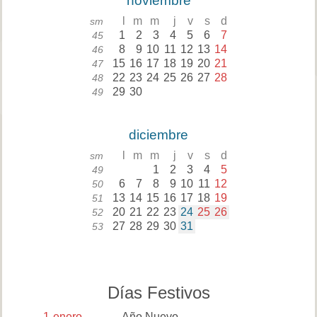
noviembre
l
m
m
j
v
s
d
sm
1
2
3
4
5
6
7
45
8
9
10
11
12
13
14
46
15
16
17
18
19
20
21
47
22
23
24
25
26
27
28
48
29
30
49
diciembre
l
m
m
j
v
s
d
sm
1
2
3
4
5
49
6
7
8
9
10
11
12
50
13
14
15
16
17
18
19
51
20
21
22
23
24
25
26
52
27
28
29
30
31
53
Días Festivos
1
enero
Año Nuevo