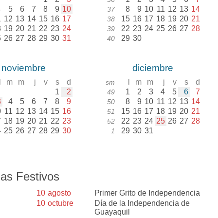
4
5
6
7
8
9
10
8
9
10
11
12
13
14
37
1
12
13
14
15
16
17
15
16
17
18
19
20
21
38
8
19
20
21
22
23
24
22
23
24
25
26
27
28
39
5
26
27
28
29
30
31
29
30
40
noviembre
diciembre
l
m
m
j
v
s
d
l
m
m
j
v
s
d
sm
1
2
1
2
3
4
5
6
7
49
3
4
5
6
7
8
9
8
9
10
11
12
13
14
50
0
11
12
13
14
15
16
15
16
17
18
19
20
21
51
7
18
19
20
21
22
23
22
23
24
25
26
27
28
52
4
25
26
27
28
29
30
29
30
31
1
as Festivos
10
agosto
Primer Grito de Independencia
10
octubre
Día de la Independencia de
Guayaquil