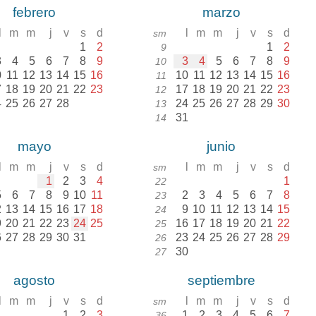
febrero
marzo
l
m
m
j
v
s
d
l
m
m
j
v
s
d
sm
1
2
1
2
9
3
4
5
6
7
8
9
3
4
5
6
7
8
9
10
0
11
12
13
14
15
16
10
11
12
13
14
15
16
11
7
18
19
20
21
22
23
17
18
19
20
21
22
23
12
4
25
26
27
28
24
25
26
27
28
29
30
13
31
14
mayo
junio
l
m
m
j
v
s
d
l
m
m
j
v
s
d
sm
1
2
3
4
1
22
5
6
7
8
9
10
11
2
3
4
5
6
7
8
23
2
13
14
15
16
17
18
9
10
11
12
13
14
15
24
9
20
21
22
23
24
25
16
17
18
19
20
21
22
25
6
27
28
29
30
31
23
24
25
26
27
28
29
26
30
27
agosto
septiembre
l
m
m
j
v
s
d
l
m
m
j
v
s
d
sm
1
2
3
1
2
3
4
5
6
7
36