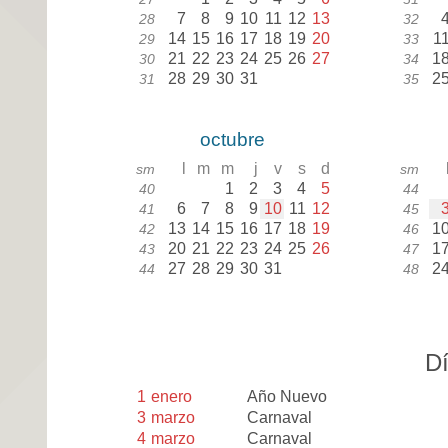
7
8
9
10
11
12
13
28
32
14
15
16
17
18
19
20
1
29
33
21
22
23
24
25
26
27
1
30
34
28
29
30
31
2
31
35
octubre
l
m
m
j
v
s
d
sm
sm
1
2
3
4
5
40
44
6
7
8
9
10
11
12
41
45
13
14
15
16
17
18
19
1
42
46
20
21
22
23
24
25
26
1
43
47
27
28
29
30
31
2
44
48
Dí
1
enero
Año Nuevo
3
marzo
Carnaval
4
marzo
Carnaval