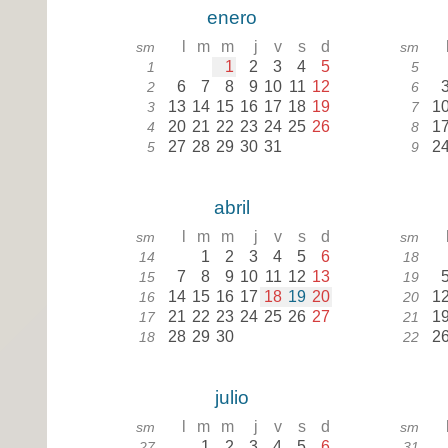
enero
l
m
m
j
v
s
d
sm
sm
1
2
3
4
5
1
5
6
7
8
9
10
11
12
2
6
13
14
15
16
17
18
19
1
3
7
20
21
22
23
24
25
26
1
4
8
27
28
29
30
31
2
5
9
abril
l
m
m
j
v
s
d
sm
sm
1
2
3
4
5
6
14
18
7
8
9
10
11
12
13
15
19
14
15
16
17
18
19
20
1
16
20
21
22
23
24
25
26
27
1
17
21
28
29
30
2
18
22
julio
l
m
m
j
v
s
d
sm
sm
1
2
3
4
5
6
27
31