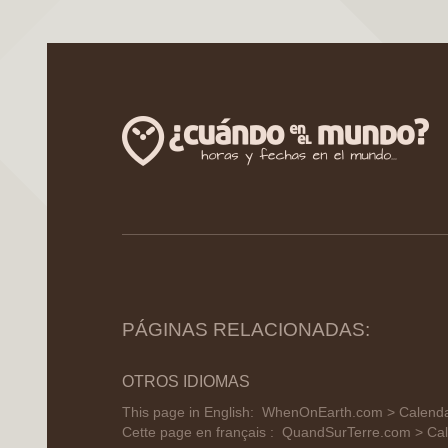
PÁGINAS RELACIONADAS:
OTROS IDIOMAS
This page in English:
WhenOnEarth.com > Calendar
Cette page en français :
QuandSurTerre.com > Cale