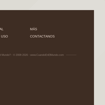
AL
MÁS
 USO
CONTACTANOS
el Mundo? - © 2008-2026 - www.CuandoEnElMundo.com