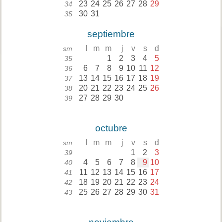
23
24
25
26
27
28
29
34
30
31
35
septiembre
l
m
m
j
v
s
d
sm
1
2
3
4
5
35
6
7
8
9
10
11
12
36
13
14
15
16
17
18
19
37
20
21
22
23
24
25
26
38
27
28
29
30
39
octubre
l
m
m
j
v
s
d
sm
1
2
3
39
4
5
6
7
8
9
10
40
11
12
13
14
15
16
17
41
18
19
20
21
22
23
24
42
25
26
27
28
29
30
31
43