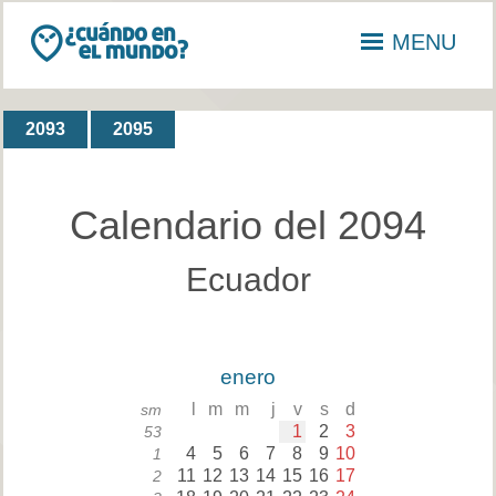
MENU
2093
2095
Calendario del 2094
Ecuador
enero
l
m
m
j
v
s
d
sm
1
2
3
53
4
5
6
7
8
9
10
1
11
12
13
14
15
16
17
2