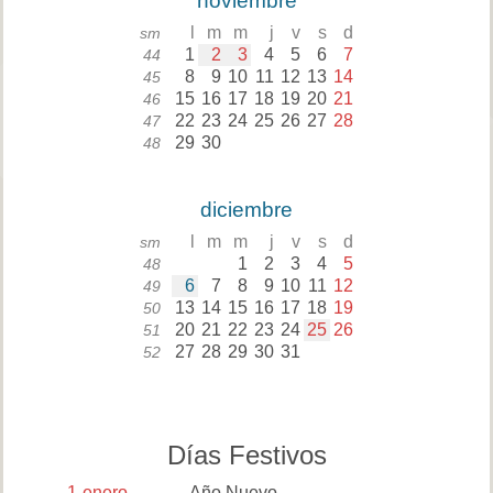
noviembre
l
m
m
j
v
s
d
sm
1
2
3
4
5
6
7
44
8
9
10
11
12
13
14
45
15
16
17
18
19
20
21
46
22
23
24
25
26
27
28
47
29
30
48
diciembre
l
m
m
j
v
s
d
sm
1
2
3
4
5
48
6
7
8
9
10
11
12
49
13
14
15
16
17
18
19
50
20
21
22
23
24
25
26
51
27
28
29
30
31
52
Días Festivos
1
enero
Año Nuevo