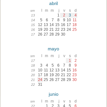
abril
l
m
m
j
v
s
d
sm
1
2
3
4
13
5
6
7
8
9
10
11
14
12
13
14
15
16
17
18
15
19
20
21
22
23
24
25
16
26
27
28
29
30
17
mayo
l
m
m
j
v
s
d
sm
1
2
17
3
4
5
6
7
8
9
18
10
11
12
13
14
15
16
19
17
18
19
20
21
22
23
20
24
25
26
27
28
29
30
21
31
22
junio
l
m
m
j
v
s
d
sm
1
2
3
4
5
6
22