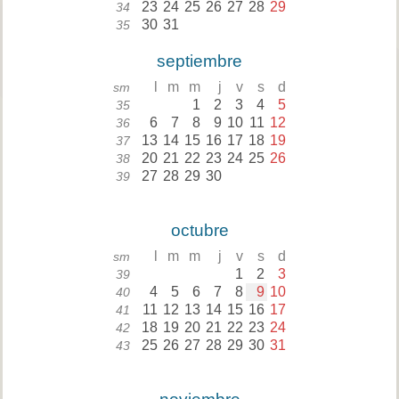
23
24
25
26
27
28
29
34
30
31
35
septiembre
l
m
m
j
v
s
d
sm
1
2
3
4
5
35
6
7
8
9
10
11
12
36
13
14
15
16
17
18
19
37
20
21
22
23
24
25
26
38
27
28
29
30
39
octubre
l
m
m
j
v
s
d
sm
1
2
3
39
4
5
6
7
8
9
10
40
11
12
13
14
15
16
17
41
18
19
20
21
22
23
24
42
25
26
27
28
29
30
31
43