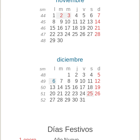
noviembre
l
m
m
j
v
s
d
sm
1
2
3
4
5
6
7
44
8
9
10
11
12
13
14
45
15
16
17
18
19
20
21
46
22
23
24
25
26
27
28
47
29
30
48
diciembre
l
m
m
j
v
s
d
sm
1
2
3
4
5
48
6
7
8
9
10
11
12
49
13
14
15
16
17
18
19
50
20
21
22
23
24
25
26
51
27
28
29
30
31
52
Días Festivos
1
enero
Año Nuevo