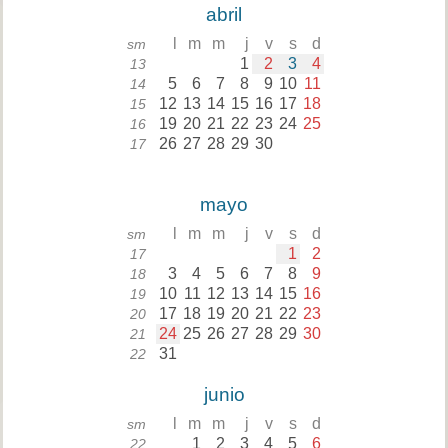
abril
l
m
m
j
v
s
d
sm
1
2
3
4
13
5
6
7
8
9
10
11
14
12
13
14
15
16
17
18
15
19
20
21
22
23
24
25
16
26
27
28
29
30
17
mayo
l
m
m
j
v
s
d
sm
1
2
17
3
4
5
6
7
8
9
18
10
11
12
13
14
15
16
19
17
18
19
20
21
22
23
20
24
25
26
27
28
29
30
21
31
22
junio
l
m
m
j
v
s
d
sm
1
2
3
4
5
6
22