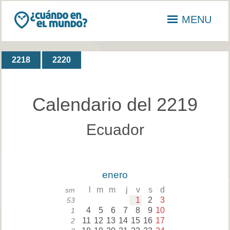
MENU
2218
2220
Calendario del 2219
Ecuador
enero
l
m
m
j
v
s
d
sm
1
2
3
53
4
5
6
7
8
9
10
1
11
12
13
14
15
16
17
2