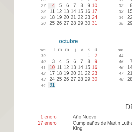
4
5
6
7
8
9
10
27
32
11
12
13
14
15
16
17
1
28
33
18
19
20
21
22
23
24
2
29
34
25
26
27
28
29
30
31
2
30
35
octubre
l
m
m
j
v
s
d
sm
sm
1
2
39
44
3
4
5
6
7
8
9
40
45
10
11
12
13
14
15
16
1
41
46
17
18
19
20
21
22
23
2
42
47
24
25
26
27
28
29
30
2
43
48
31
44
Dí
1
enero
Año Nuevo
17
enero
Cumpleaños de Martin Luth
King