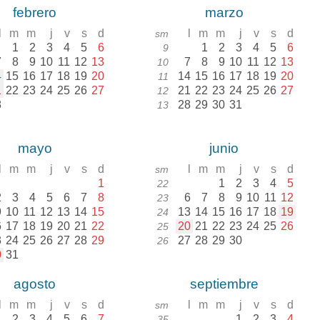
febrero
marzo
l
m
m
j
v
s
d
l
m
m
j
v
s
d
sm
1
2
3
4
5
6
1
2
3
4
5
6
9
7
8
9
10
11
12
13
7
8
9
10
11
12
13
10
4
15
16
17
18
19
20
14
15
16
17
18
19
20
11
1
22
23
24
25
26
27
21
22
23
24
25
26
27
12
8
28
29
30
31
13
mayo
junio
l
m
m
j
v
s
d
l
m
m
j
v
s
d
sm
1
1
2
3
4
5
22
2
3
4
5
6
7
8
6
7
8
9
10
11
12
23
9
10
11
12
13
14
15
13
14
15
16
17
18
19
24
6
17
18
19
20
21
22
20
21
22
23
24
25
26
25
3
24
25
26
27
28
29
27
28
29
30
26
0
31
agosto
septiembre
l
m
m
j
v
s
d
l
m
m
j
v
s
d
sm
1
2
3
4
5
6
7
1
2
3
4
35