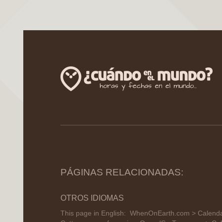
PÁGINAS RELACIONADAS:
OTROS IDIOMAS
This page in English:
WhenOnEarth.com > Calendar 