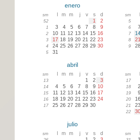
enero
l
m
m
j
v
s
d
sm
sm
1
2
52
5
3
4
5
6
7
8
9
1
6
10
11
12
13
14
15
16
1
2
7
17
18
19
20
21
22
23
2
3
8
24
25
26
27
28
29
30
2
4
9
31
5
abril
l
m
m
j
v
s
d
sm
sm
1
2
3
13
17
4
5
6
7
8
9
10
14
18
11
12
13
14
15
16
17
15
19
18
19
20
21
22
23
24
1
16
20
25
26
27
28
29
30
2
17
21
3
22
julio
l
m
m
j
v
s
d
sm
sm
1
2
3
26
31