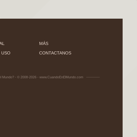
AL
MÁS
 USO
CONTACTANOS
el Mundo? - © 2008-2026 - www.CuandoEnElMundo.com