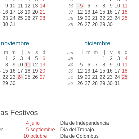
8
9
10
11
12
13
14
5
6
7
8
9
10
11
36
5
16
17
18
19
20
21
12
13
14
15
16
17
18
37
2
23
24
25
26
27
28
19
20
21
22
23
24
25
38
9
30
31
26
27
28
29
30
39
noviembre
diciembre
l
m
m
j
v
s
d
l
m
m
j
v
s
d
sm
1
2
3
4
5
6
1
2
3
4
48
7
8
9
10
11
12
13
5
6
7
8
9
10
11
49
4
15
16
17
18
19
20
12
13
14
15
16
17
18
50
1
22
23
24
25
26
27
19
20
21
22
23
24
25
51
8
29
30
26
27
28
29
30
31
52
as Festivos
4
julio
Día de Independencia
er
5
septiembre
Día del Trabajo
10
octubre
Día de Colombus