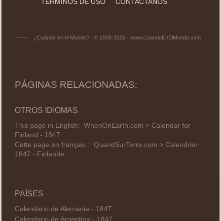
TÉRMINOS DE USO
CONTACTANOS
¿Cuándo en el Mundo? - © 2008-2026 - www.CuandoEnElMundo.com
PÁGINAS RELACIONADAS:
OTROS IDIOMAS
This page in English:
WhenOnEarth.com > Calendar for
Finland - 1847
Cette page en français :
QuandSurTerre.com > Calendrier
1847 - Finlande
PAÍSES
Calendario de Alemania - 1847
Calendario de Argentina - 1847