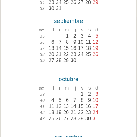
23
24
25
26
27
28
29
34
30
31
35
septiembre
l
m
m
j
v
s
d
sm
1
2
3
4
5
35
6
7
8
9
10
11
12
36
13
14
15
16
17
18
19
37
20
21
22
23
24
25
26
38
27
28
29
30
39
octubre
l
m
m
j
v
s
d
sm
1
2
3
39
4
5
6
7
8
9
10
40
11
12
13
14
15
16
17
41
18
19
20
21
22
23
24
42
25
26
27
28
29
30
31
43