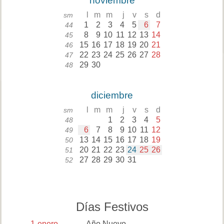
noviembre
l
m
m
j
v
s
d
sm
1
2
3
4
5
6
7
44
8
9
10
11
12
13
14
45
15
16
17
18
19
20
21
46
22
23
24
25
26
27
28
47
29
30
48
diciembre
l
m
m
j
v
s
d
sm
1
2
3
4
5
48
6
7
8
9
10
11
12
49
13
14
15
16
17
18
19
50
20
21
22
23
24
25
26
51
27
28
29
30
31
52
Días Festivos
1
enero
Año Nuevo