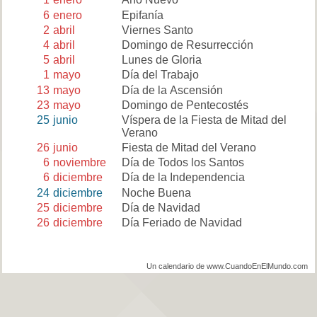
6
enero
Epifanía
2
abril
Viernes Santo
4
abril
Domingo de Resurrección
5
abril
Lunes de Gloria
1
mayo
Día del Trabajo
13
mayo
Día de la Ascensión
23
mayo
Domingo de Pentecostés
25
junio
Víspera de la Fiesta de Mitad del
Verano
26
junio
Fiesta de Mitad del Verano
6
noviembre
Día de Todos los Santos
6
diciembre
Día de la Independencia
24
diciembre
Noche Buena
25
diciembre
Día de Navidad
26
diciembre
Día Feriado de Navidad
Un calendario de www.CuandoEnElMundo.com