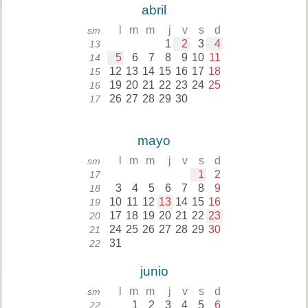
abril
l
m
m
j
v
s
d
sm
1
2
3
4
13
5
6
7
8
9
10
11
14
12
13
14
15
16
17
18
15
19
20
21
22
23
24
25
16
26
27
28
29
30
17
mayo
l
m
m
j
v
s
d
sm
1
2
17
3
4
5
6
7
8
9
18
10
11
12
13
14
15
16
19
17
18
19
20
21
22
23
20
24
25
26
27
28
29
30
21
31
22
junio
l
m
m
j
v
s
d
sm
1
2
3
4
5
6
22