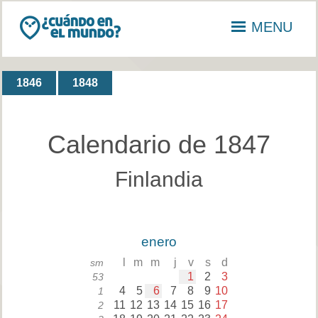
MENU
1846
1848
Calendario de 1847
Finlandia
enero
l
m
m
j
v
s
d
sm
1
2
3
53
4
5
6
7
8
9
10
1
11
12
13
14
15
16
17
2