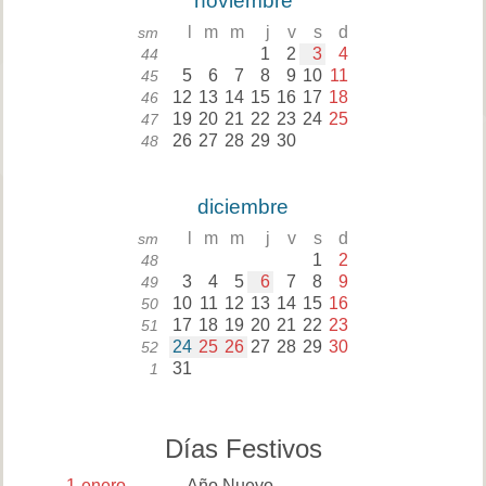
noviembre
l
m
m
j
v
s
d
sm
1
2
3
4
44
5
6
7
8
9
10
11
45
12
13
14
15
16
17
18
46
19
20
21
22
23
24
25
47
26
27
28
29
30
48
diciembre
l
m
m
j
v
s
d
sm
1
2
48
3
4
5
6
7
8
9
49
10
11
12
13
14
15
16
50
17
18
19
20
21
22
23
51
24
25
26
27
28
29
30
52
31
1
Días Festivos
1
enero
Año Nuevo