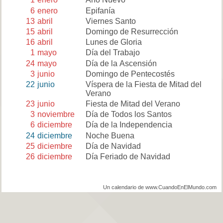
6
enero
Epifanía
13
abril
Viernes Santo
15
abril
Domingo de Resurrección
16
abril
Lunes de Gloria
1
mayo
Día del Trabajo
24
mayo
Día de la Ascensión
3
junio
Domingo de Pentecostés
22
junio
Víspera de la Fiesta de Mitad del
Verano
23
junio
Fiesta de Mitad del Verano
3
noviembre
Día de Todos los Santos
6
diciembre
Día de la Independencia
24
diciembre
Noche Buena
25
diciembre
Día de Navidad
26
diciembre
Día Feriado de Navidad
Un calendario de www.CuandoEnElMundo.com