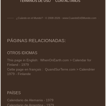
TÉRMINOS DE USO
CONTACTANOS
¿Cuándo en el Mundo? - © 2008-2026 - www.CuandoEnElMundo.com
PÁGINAS RELACIONADAS:
OTROS IDIOMAS
This page in English:
WhenOnEarth.com > Calendar for
Finland - 1979
Cette page en français :
QuandSurTerre.com > Calendrier
1979 - Finlande
PAÍSES
Calendario de Alemania - 1979
Calendario de Argentina - 1979