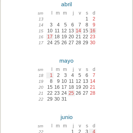
abril
l
m
m
j
v
s
d
sm
1
2
13
3
4
5
6
7
8
9
14
10
11
12
13
14
15
16
15
17
18
19
20
21
22
23
16
24
25
26
27
28
29
30
17
mayo
l
m
m
j
v
s
d
sm
1
2
3
4
5
6
7
18
8
9
10
11
12
13
14
19
15
16
17
18
19
20
21
20
22
23
24
25
26
27
28
21
29
30
31
22
junio
l
m
m
j
v
s
d
sm
1
2
3
4
22