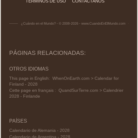
TÉRMINOS DE USO
CONTACTANOS
¿Cuándo en el Mundo? - © 2008-2026 - www.CuandoEnElMundo.com
PÁGINAS RELACIONADAS:
OTROS IDIOMAS
This page in English:
WhenOnEarth.com > Calendar for
Finland - 2028
Cette page en français :
QuandSurTerre.com > Calendrier
2028 - Finlande
PAÍSES
Calendario de Alemania - 2028
Calendario de Argentina - 2028