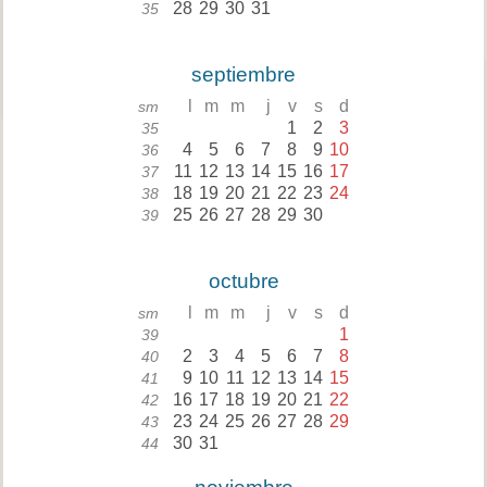
28
29
30
31
35
septiembre
l
m
m
j
v
s
d
sm
1
2
3
35
4
5
6
7
8
9
10
36
11
12
13
14
15
16
17
37
18
19
20
21
22
23
24
38
25
26
27
28
29
30
39
octubre
l
m
m
j
v
s
d
sm
1
39
2
3
4
5
6
7
8
40
9
10
11
12
13
14
15
41
16
17
18
19
20
21
22
42
23
24
25
26
27
28
29
43
30
31
44