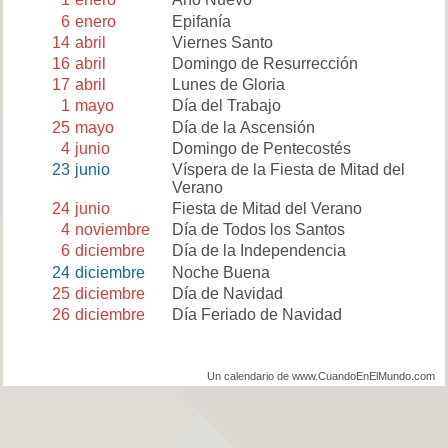
6
enero
Epifanía
14
abril
Viernes Santo
16
abril
Domingo de Resurrección
17
abril
Lunes de Gloria
1
mayo
Día del Trabajo
25
mayo
Día de la Ascensión
4
junio
Domingo de Pentecostés
23
junio
Víspera de la Fiesta de Mitad del
Verano
24
junio
Fiesta de Mitad del Verano
4
noviembre
Día de Todos los Santos
6
diciembre
Día de la Independencia
24
diciembre
Noche Buena
25
diciembre
Día de Navidad
26
diciembre
Día Feriado de Navidad
Un calendario de www.CuandoEnElMundo.com