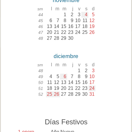
noviembre
l
m
m
j
v
s
d
sm
1
2
3
4
5
44
6
7
8
9
10
11
12
45
13
14
15
16
17
18
19
46
20
21
22
23
24
25
26
47
27
28
29
30
48
diciembre
l
m
m
j
v
s
d
sm
1
2
3
48
4
5
6
7
8
9
10
49
11
12
13
14
15
16
17
50
18
19
20
21
22
23
24
51
25
26
27
28
29
30
31
52
Días Festivos
1
enero
Año Nuevo