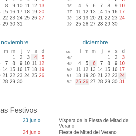
7
8
9
10
11
12
13
4
5
6
7
8
9
10
36
4
15
16
17
18
19
20
11
12
13
14
15
16
17
37
1
22
23
24
25
26
27
18
19
20
21
22
23
24
38
8
29
30
31
25
26
27
28
29
30
39
noviembre
diciembre
l
m
m
j
v
s
d
l
m
m
j
v
s
d
sm
1
2
3
4
5
1
2
3
48
6
7
8
9
10
11
12
4
5
6
7
8
9
10
49
3
14
15
16
17
18
19
11
12
13
14
15
16
17
50
0
21
22
23
24
25
26
18
19
20
21
22
23
24
51
7
28
29
30
25
26
27
28
29
30
31
52
as Festivos
23
junio
Víspera de la Fiesta de Mitad del
Verano
24
junio
Fiesta de Mitad del Verano