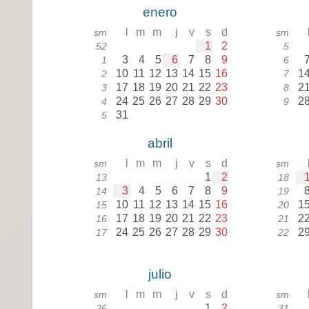
enero
l
m
m
j
v
s
d
sm
sm
1
2
52
5
3
4
5
6
7
8
9
1
6
10
11
12
13
14
15
16
1
2
7
17
18
19
20
21
22
23
2
3
8
24
25
26
27
28
29
30
2
4
9
31
5
abril
l
m
m
j
v
s
d
sm
sm
1
2
13
18
3
4
5
6
7
8
9
14
19
10
11
12
13
14
15
16
1
15
20
17
18
19
20
21
22
23
2
16
21
24
25
26
27
28
29
30
2
17
22
julio
l
m
m
j
v
s
d
sm
sm
1
2
26
31