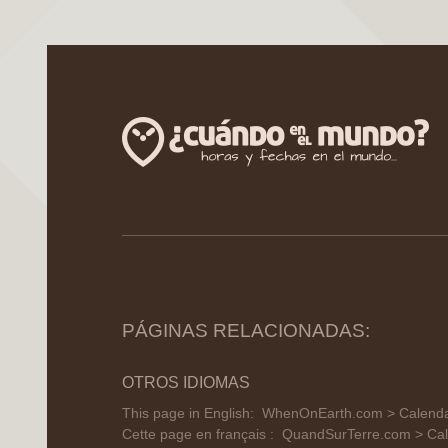
PÁGINAS RELACIONADAS:
OTROS IDIOMAS
This page in English:
WhenOnEarth.com > Calendar
Cette page en français :
QuandSurTerre.com > Cale