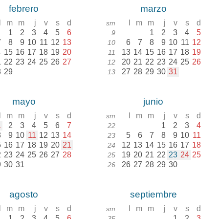
febrero
marzo
l
m
m
j
v
s
d
l
m
m
j
v
s
d
sm
1
2
3
4
5
6
1
2
3
4
5
9
7
8
9
10
11
12
13
6
7
8
9
10
11
12
10
4
15
16
17
18
19
20
13
14
15
16
17
18
19
11
1
22
23
24
25
26
27
20
21
22
23
24
25
26
12
8
29
27
28
29
30
31
13
mayo
junio
l
m
m
j
v
s
d
l
m
m
j
v
s
d
sm
1
2
3
4
5
6
7
1
2
3
4
22
8
9
10
11
12
13
14
5
6
7
8
9
10
11
23
5
16
17
18
19
20
21
12
13
14
15
16
17
18
24
2
23
24
25
26
27
28
19
20
21
22
23
24
25
25
9
30
31
26
27
28
29
30
26
agosto
septiembre
l
m
m
j
v
s
d
l
m
m
j
v
s
d
sm
1
2
3
4
5
6
1
2
3
35