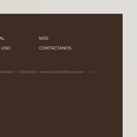
AL
MÁS
 USO
CONTACTANOS
el Mundo? - © 2008-2026 - www.CuandoEnElMundo.com