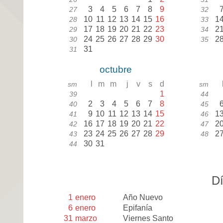
3
4
5
6
7
8
9
27
32
10
11
12
13
14
15
16
1
28
33
17
18
19
20
21
22
23
2
29
34
24
25
26
27
28
29
30
2
30
35
31
31
octubre
l
m
m
j
v
s
d
sm
sm
1
39
44
2
3
4
5
6
7
8
40
45
9
10
11
12
13
14
15
1
41
46
16
17
18
19
20
21
22
2
42
47
23
24
25
26
27
28
29
2
43
48
30
31
44
Dí
1
enero
Año Nuevo
6
enero
Epifanía
31
marzo
Viernes Santo