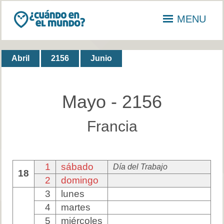
MENU
Abril
2156
Junio
Mayo - 2156
Francia
1
sábado
Día del Trabajo
18
2
domingo
3
lunes
4
martes
5
miércoles