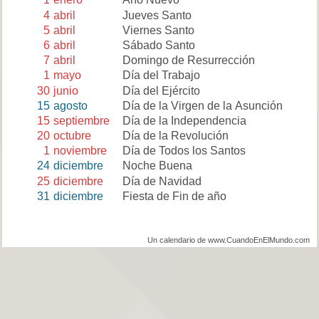
4
abril
Jueves Santo
5
abril
Viernes Santo
6
abril
Sábado Santo
7
abril
Domingo de Resurrección
1
mayo
Día del Trabajo
30
junio
Día del Ejército
15
agosto
Día de la Virgen de la Asunción
15
septiembre
Día de la Independencia
20
octubre
Día de la Revolución
1
noviembre
Día de Todos los Santos
24
diciembre
Noche Buena
25
diciembre
Día de Navidad
31
diciembre
Fiesta de Fin de año
Un calendario de www.CuandoEnElMundo.com