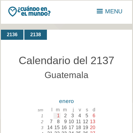
MENU
2136
2138
Calendario del 2137
Guatemala
enero
l
m
m
j
v
s
d
sm
1
2
3
4
5
6
1
7
8
9
10
11
12
13
2
14
15
16
17
18
19
20
3