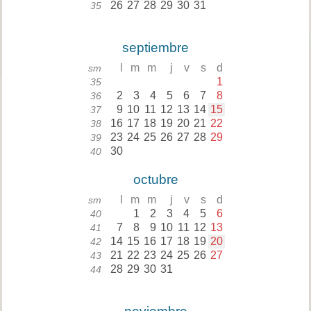
26
27
28
29
30
31
35
septiembre
l
m
m
j
v
s
d
sm
1
35
2
3
4
5
6
7
8
36
9
10
11
12
13
14
15
37
16
17
18
19
20
21
22
38
23
24
25
26
27
28
29
39
30
40
octubre
l
m
m
j
v
s
d
sm
1
2
3
4
5
6
40
7
8
9
10
11
12
13
41
14
15
16
17
18
19
20
42
21
22
23
24
25
26
27
43
28
29
30
31
44