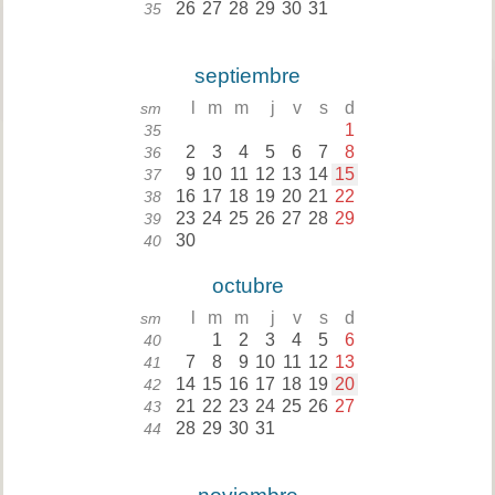
26
27
28
29
30
31
35
septiembre
l
m
m
j
v
s
d
sm
1
35
2
3
4
5
6
7
8
36
9
10
11
12
13
14
15
37
16
17
18
19
20
21
22
38
23
24
25
26
27
28
29
39
30
40
octubre
l
m
m
j
v
s
d
sm
1
2
3
4
5
6
40
7
8
9
10
11
12
13
41
14
15
16
17
18
19
20
42
21
22
23
24
25
26
27
43
28
29
30
31
44