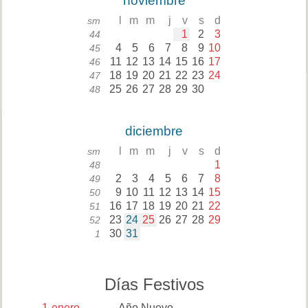
noviembre
l
m
m
j
v
s
d
sm
1
2
3
44
4
5
6
7
8
9
10
45
11
12
13
14
15
16
17
46
18
19
20
21
22
23
24
47
25
26
27
28
29
30
48
diciembre
l
m
m
j
v
s
d
sm
1
48
2
3
4
5
6
7
8
49
9
10
11
12
13
14
15
50
16
17
18
19
20
21
22
51
23
24
25
26
27
28
29
52
30
31
1
Días Festivos
1
enero
Año Nuevo