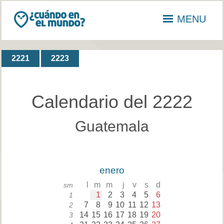
MENU
2221
2223
Calendario del 2222
Guatemala
enero
l
m
m
j
v
s
d
sm
1
2
3
4
5
6
1
7
8
9
10
11
12
13
2
14
15
16
17
18
19
20
3