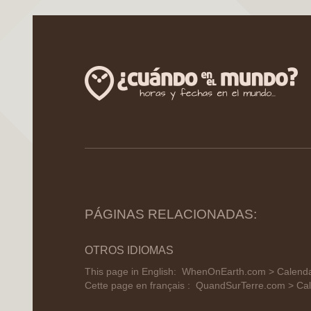
PÁGINAS RELACIONADAS:
OTROS IDIOMAS
This page in English:
WhenOnEarth.com > Calendar
Cette page en français :
QuandSurTerre.com > Cal