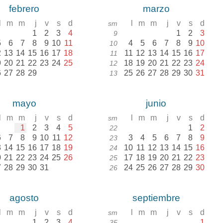
febrero
marzo
l
m
m
j
v
s
d
l
m
m
j
v
s
d
sm
1
2
3
4
1
2
3
9
5
6
7
8
9
10
11
4
5
6
7
8
9
10
10
2
13
14
15
16
17
18
11
12
13
14
15
16
17
11
9
20
21
22
23
24
25
18
19
20
21
22
23
24
12
6
27
28
29
25
26
27
28
29
30
31
13
mayo
junio
l
m
m
j
v
s
d
l
m
m
j
v
s
d
sm
1
2
3
4
5
1
2
22
6
7
8
9
10
11
12
3
4
5
6
7
8
9
23
3
14
15
16
17
18
19
10
11
12
13
14
15
16
24
0
21
22
23
24
25
26
17
18
19
20
21
22
23
25
7
28
29
30
31
24
25
26
27
28
29
30
26
agosto
septiembre
l
m
m
j
v
s
d
l
m
m
j
v
s
d
sm
1
2
3
4
1
35