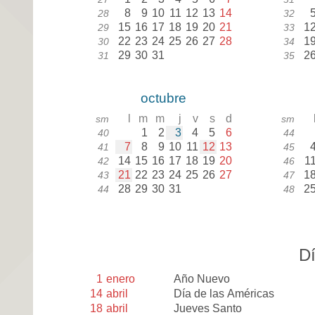
8
9
10
11
12
13
14
28
32
15
16
17
18
19
20
21
1
29
33
22
23
24
25
26
27
28
1
30
34
29
30
31
2
31
35
octubre
l
m
m
j
v
s
d
sm
sm
1
2
3
4
5
6
40
44
7
8
9
10
11
12
13
41
45
14
15
16
17
18
19
20
1
42
46
21
22
23
24
25
26
27
1
43
47
28
29
30
31
2
44
48
Dí
1
enero
Año Nuevo
14
abril
Día de las Américas
18
abril
Jueves Santo