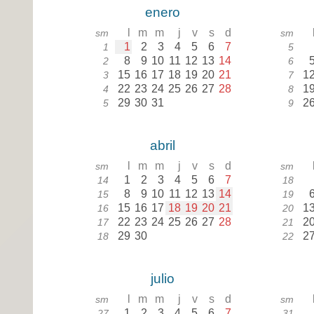
enero
l
m
m
j
v
s
d
sm
sm
1
2
3
4
5
6
7
1
5
8
9
10
11
12
13
14
2
6
15
16
17
18
19
20
21
1
3
7
22
23
24
25
26
27
28
1
4
8
29
30
31
2
5
9
abril
l
m
m
j
v
s
d
sm
sm
1
2
3
4
5
6
7
14
18
8
9
10
11
12
13
14
15
19
15
16
17
18
19
20
21
1
16
20
22
23
24
25
26
27
28
2
17
21
29
30
2
18
22
julio
l
m
m
j
v
s
d
sm
sm
1
2
3
4
5
6
7
27
31