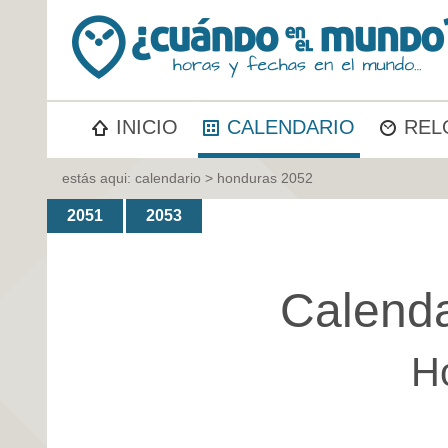
INICIO
CALENDARIO
REL
estás aqui:
calendario
> honduras 2052
2051
2053
Calenda
H