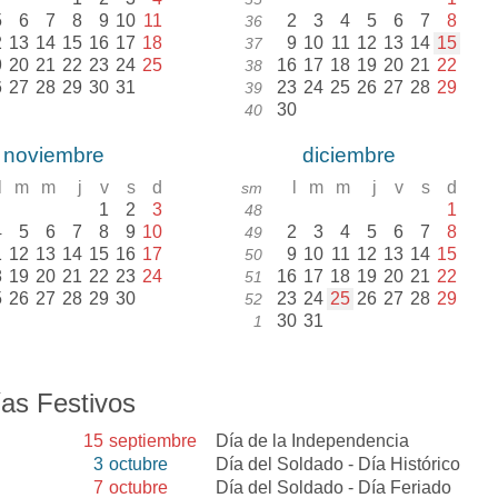
5
6
7
8
9
10
11
2
3
4
5
6
7
8
36
2
13
14
15
16
17
18
9
10
11
12
13
14
15
37
9
20
21
22
23
24
25
16
17
18
19
20
21
22
38
6
27
28
29
30
31
23
24
25
26
27
28
29
39
30
40
noviembre
diciembre
l
m
m
j
v
s
d
l
m
m
j
v
s
d
sm
1
2
3
1
48
4
5
6
7
8
9
10
2
3
4
5
6
7
8
49
1
12
13
14
15
16
17
9
10
11
12
13
14
15
50
8
19
20
21
22
23
24
16
17
18
19
20
21
22
51
5
26
27
28
29
30
23
24
25
26
27
28
29
52
30
31
1
as Festivos
15
septiembre
Día de la Independencia
3
octubre
Día del Soldado - Día Histórico
7
octubre
Día del Soldado - Día Feriado