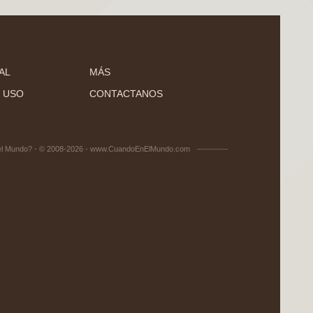
AL
MÁS
 USO
CONTACTANOS
el Mundo? - © 2008-2026 - www.CuandoEnElMundo.com