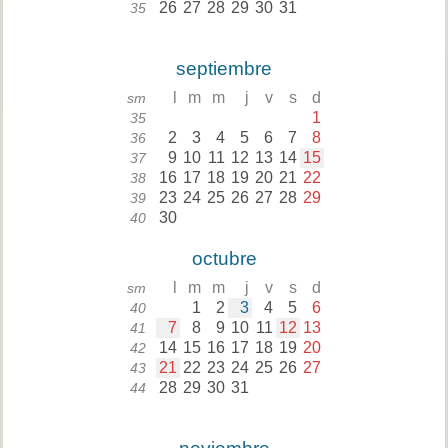
26
27
28
29
30
31
35
septiembre
l
m
m
j
v
s
d
sm
1
35
2
3
4
5
6
7
8
36
9
10
11
12
13
14
15
37
16
17
18
19
20
21
22
38
23
24
25
26
27
28
29
39
30
40
octubre
l
m
m
j
v
s
d
sm
1
2
3
4
5
6
40
7
8
9
10
11
12
13
41
14
15
16
17
18
19
20
42
21
22
23
24
25
26
27
43
28
29
30
31
44