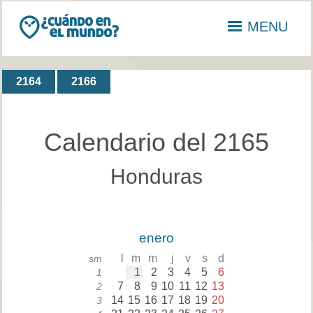
MENU
2164
2166
Calendario del 2165
Honduras
enero
l
m
m
j
v
s
d
sm
1
2
3
4
5
6
1
7
8
9
10
11
12
13
2
14
15
16
17
18
19
20
3