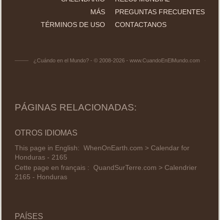
MÁS
PREGUNTAS FRECUENTES
TÉRMINOS DE USO
CONTACTANOS
¿Cuándo en el Mundo? - © 2008-2026 - www.CuandoEnElMundo.com
PÁGINAS RELACIONADAS:
OTROS IDIOMAS
This page in English:
WhenOnEarth.com > Calendar for
Honduras - 2165
Cette page en français :
QuandSurTerre.com > Calendrier
2165 - Honduras
PAÍSES