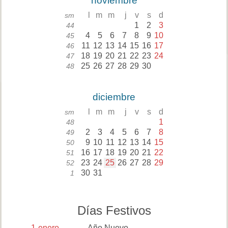
noviembre
l
m
m
j
v
s
d
sm
1
2
3
44
4
5
6
7
8
9
10
45
11
12
13
14
15
16
17
46
18
19
20
21
22
23
24
47
25
26
27
28
29
30
48
diciembre
l
m
m
j
v
s
d
sm
1
48
2
3
4
5
6
7
8
49
9
10
11
12
13
14
15
50
16
17
18
19
20
21
22
51
23
24
25
26
27
28
29
52
30
31
1
Días Festivos
1
enero
Año Nuevo