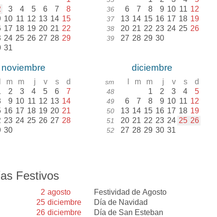
2
3
4
5
6
7
8
6
7
8
9
10
11
12
36
9
10
11
12
13
14
15
13
14
15
16
17
18
19
37
6
17
18
19
20
21
22
20
21
22
23
24
25
26
38
3
24
25
26
27
28
29
27
28
29
30
39
0
31
noviembre
diciembre
l
m
m
j
v
s
d
l
m
m
j
v
s
d
sm
1
2
3
4
5
6
7
1
2
3
4
5
48
8
9
10
11
12
13
14
6
7
8
9
10
11
12
49
5
16
17
18
19
20
21
13
14
15
16
17
18
19
50
2
23
24
25
26
27
28
20
21
22
23
24
25
26
51
9
30
27
28
29
30
31
52
as Festivos
2
agosto
Festividad de Agosto
25
diciembre
Día de Navidad
26
diciembre
Día de San Esteban