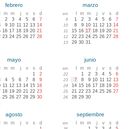
febrero
marzo
l
m
m
j
v
s
d
l
m
m
j
v
s
d
sm
1
2
3
4
5
6
7
1
2
3
4
5
6
7
9
8
9
10
11
12
13
14
8
9
10
11
12
13
14
10
5
16
17
18
19
20
21
15
16
17
18
19
20
21
11
2
23
24
25
26
27
28
22
23
24
25
26
27
28
12
29
30
31
13
mayo
junio
l
m
m
j
v
s
d
l
m
m
j
v
s
d
sm
1
2
1
2
3
4
5
6
22
3
4
5
6
7
8
9
7
8
9
10
11
12
13
23
0
11
12
13
14
15
16
14
15
16
17
18
19
20
24
7
18
19
20
21
22
23
21
22
23
24
25
26
27
25
4
25
26
27
28
29
30
28
29
30
26
1
agosto
septiembre
l
m
m
j
v
s
d
l
m
m
j
v
s
d
sm
1
1
2
3
4
5
35