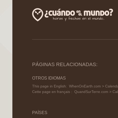
PÁGINAS RELACIONADAS:
OTROS IDIOMAS
This page in English:
WhenOnEarth.com > Calendar 
Cette page en français :
QuandSurTerre.com > Cale
PAÍSES