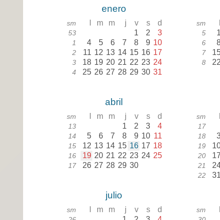
enero
l
m
m
j
v
s
d
sm
sm
1
2
3
53
5
4
5
6
7
8
9
10
1
6
11
12
13
14
15
16
17
1
2
7
18
19
20
21
22
23
24
2
3
8
25
26
27
28
29
30
31
4
abril
l
m
m
j
v
s
d
sm
sm
1
2
3
4
13
17
5
6
7
8
9
10
11
14
18
12
13
14
15
16
17
18
1
15
19
19
20
21
22
23
24
25
1
16
20
26
27
28
29
30
2
17
21
3
22
julio
l
m
m
j
v
s
d
sm
sm
1
2
3
4
26
30