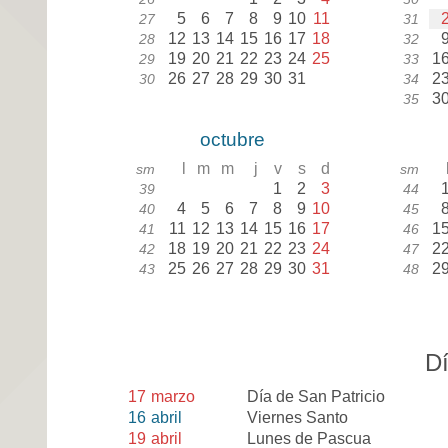
5
6
7
8
9
10
11
27
31
12
13
14
15
16
17
18
28
32
19
20
21
22
23
24
25
1
29
33
26
27
28
29
30
31
2
30
34
3
35
octubre
l
m
m
j
v
s
d
sm
sm
1
2
3
39
44
4
5
6
7
8
9
10
40
45
11
12
13
14
15
16
17
1
41
46
18
19
20
21
22
23
24
2
42
47
25
26
27
28
29
30
31
2
43
48
Dí
17
marzo
Día de San Patricio
16
abril
Viernes Santo
19
abril
Lunes de Pascua