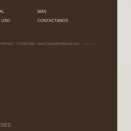
AL
MÁS
 USO
CONTACTANOS
el Mundo? - © 2008-2026 - www.CuandoEnElMundo.com
ESES