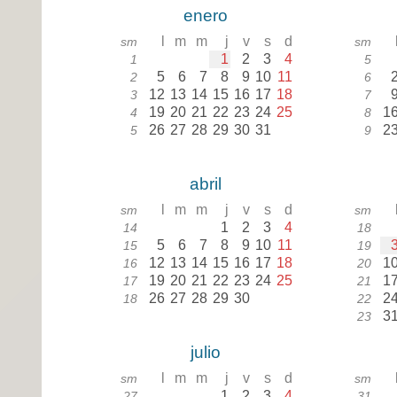
enero
l
m
m
j
v
s
d
sm
sm
1
2
3
4
1
5
5
6
7
8
9
10
11
2
6
12
13
14
15
16
17
18
3
7
19
20
21
22
23
24
25
1
4
8
26
27
28
29
30
31
2
5
9
abril
l
m
m
j
v
s
d
sm
sm
1
2
3
4
14
18
5
6
7
8
9
10
11
15
19
12
13
14
15
16
17
18
1
16
20
19
20
21
22
23
24
25
1
17
21
26
27
28
29
30
2
18
22
3
23
julio
l
m
m
j
v
s
d
sm
sm
1
2
3
4
27
31