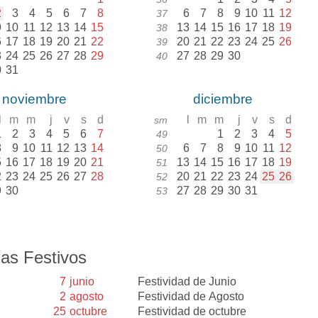
2
3
4
5
6
7
8
6
7
8
9
10
11
12
37
9
10
11
12
13
14
15
13
14
15
16
17
18
19
38
6
17
18
19
20
21
22
20
21
22
23
24
25
26
39
3
24
25
26
27
28
29
27
28
29
30
40
0
31
noviembre
diciembre
l
m
m
j
v
s
d
l
m
m
j
v
s
d
sm
1
2
3
4
5
6
7
1
2
3
4
5
49
8
9
10
11
12
13
14
6
7
8
9
10
11
12
50
5
16
17
18
19
20
21
13
14
15
16
17
18
19
51
2
23
24
25
26
27
28
20
21
22
23
24
25
26
52
9
30
27
28
29
30
31
53
as Festivos
7
junio
Festividad de Junio
2
agosto
Festividad de Agosto
25
octubre
Festividad de octubre