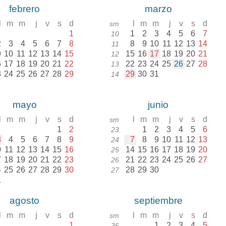
febrero
marzo
l
m
m
j
v
s
d
l
m
m
j
v
s
d
sm
1
1
2
3
4
5
6
7
10
2
3
4
5
6
7
8
8
9
10
11
12
13
14
11
9
10
11
12
13
14
15
15
16
17
18
19
20
21
12
6
17
18
19
20
21
22
22
23
24
25
26
27
28
13
3
24
25
26
27
28
29
29
30
31
14
mayo
junio
l
m
m
j
v
s
d
l
m
m
j
v
s
d
sm
1
2
1
2
3
4
5
6
23
3
4
5
6
7
8
9
7
8
9
10
11
12
13
24
0
11
12
13
14
15
16
14
15
16
17
18
19
20
25
7
18
19
20
21
22
23
21
22
23
24
25
26
27
26
4
25
26
27
28
29
30
28
29
30
27
1
agosto
septiembre
l
m
m
j
v
s
d
l
m
m
j
v
s
d
sm
1
1
2
3
4
5
36