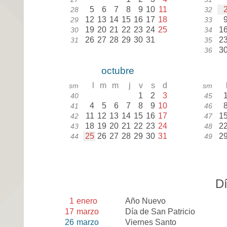
5
6
7
8
9
10
11
28
32
12
13
14
15
16
17
18
29
33
19
20
21
22
23
24
25
1
30
34
26
27
28
29
30
31
2
31
35
3
36
octubre
l
m
m
j
v
s
d
sm
sm
1
2
3
40
45
4
5
6
7
8
9
10
41
46
11
12
13
14
15
16
17
1
42
47
18
19
20
21
22
23
24
2
43
48
25
26
27
28
29
30
31
2
44
49
Dí
1
enero
Año Nuevo
17
marzo
Día de San Patricio
26
marzo
Viernes Santo