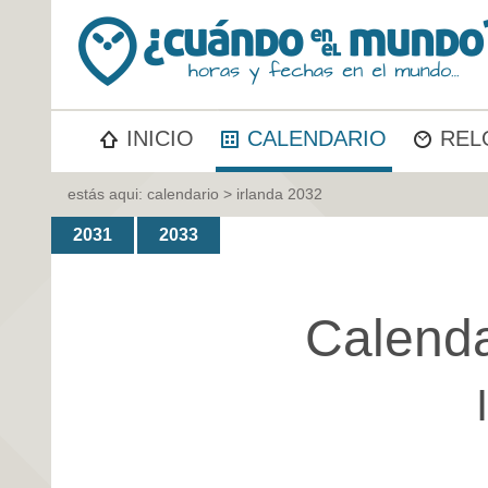
INICIO
CALENDARIO
REL
estás aqui:
calendario
> irlanda 2032
2031
2033
Calenda