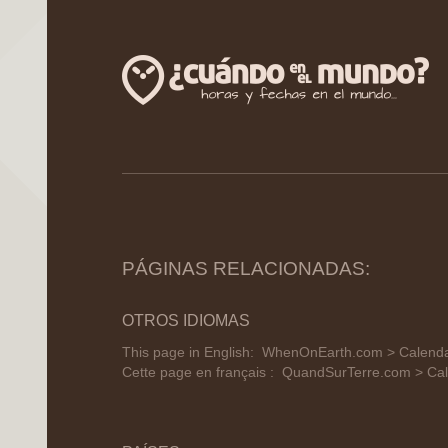
PÁGINAS RELACIONADAS:
OTROS IDIOMAS
This page in English:
WhenOnEarth.com > Calendar 
Cette page en français :
QuandSurTerre.com > Cale