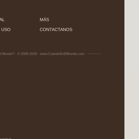
AL
MÁS
 USO
CONTACTANOS
el Mundo? - © 2008-2026 - www.CuandoEnElMundo.com