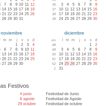
6
7
8
9
10
11
12
3
4
5
6
7
8
9
36
3
14
15
16
17
18
19
10
11
12
13
14
15
16
37
0
21
22
23
24
25
26
17
18
19
20
21
22
23
38
7
28
29
30
31
24
25
26
27
28
29
30
39
noviembre
diciembre
l
m
m
j
v
s
d
l
m
m
j
v
s
d
sm
1
2
3
4
1
2
48
5
6
7
8
9
10
11
3
4
5
6
7
8
9
49
2
13
14
15
16
17
18
10
11
12
13
14
15
16
50
9
20
21
22
23
24
25
17
18
19
20
21
22
23
51
6
27
28
29
30
24
25
26
27
28
29
30
52
31
1
as Festivos
4
junio
Festividad de Junio
6
agosto
Festividad de Agosto
29
octubre
Festividad de octubre