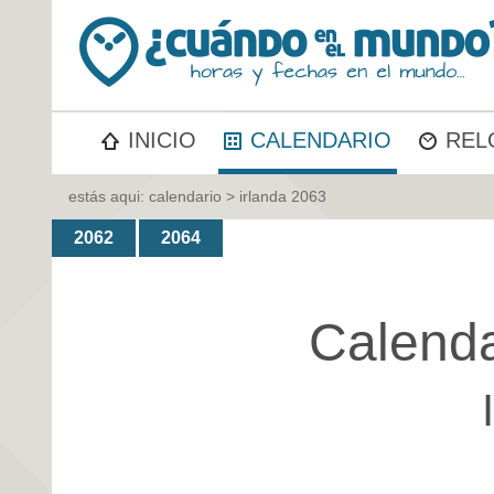
INICIO
CALENDARIO
REL
estás aqui:
calendario
> irlanda 2063
2062
2064
Calenda