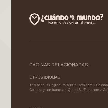
PÁGINAS RELACIONADAS:
OTROS IDIOMAS
This page in English:
WhenOnEarth.com > Calendar 
Cette page en français :
QuandSurTerre.com > Cale