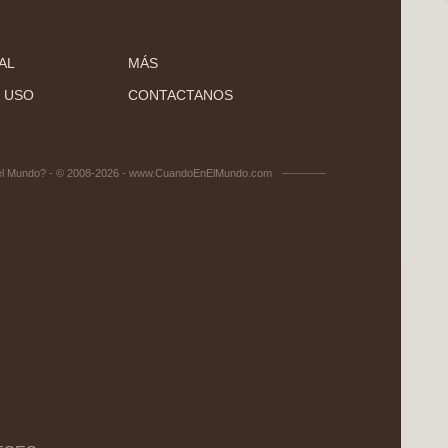
AL
MÁS
 USO
CONTACTANOS
el Mundo? - © 2008-2026 - www.CuandoEnElMundo.com