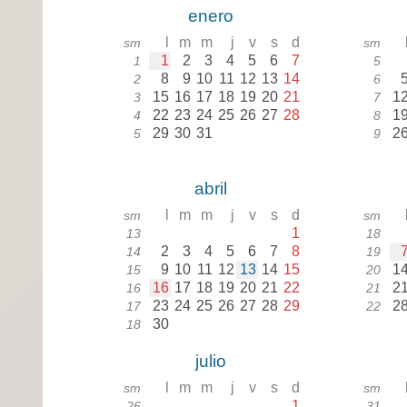
enero
l
m
m
j
v
s
d
sm
sm
1
2
3
4
5
6
7
1
5
8
9
10
11
12
13
14
2
6
15
16
17
18
19
20
21
1
3
7
22
23
24
25
26
27
28
1
4
8
29
30
31
2
5
9
abril
l
m
m
j
v
s
d
sm
sm
1
13
18
2
3
4
5
6
7
8
14
19
9
10
11
12
13
14
15
1
15
20
16
17
18
19
20
21
22
2
16
21
23
24
25
26
27
28
29
2
17
22
30
18
julio
l
m
m
j
v
s
d
sm
sm
1
26
31