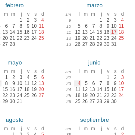
febrero
marzo
l
m
m
j
v
s
d
l
m
m
j
v
s
d
sm
1
2
3
4
1
2
3
4
9
5
6
7
8
9
10
11
5
6
7
8
9
10
11
10
2
13
14
15
16
17
18
12
13
14
15
16
17
18
11
9
20
21
22
23
24
25
19
20
21
22
23
24
25
12
6
27
28
26
27
28
29
30
31
13
mayo
junio
l
m
m
j
v
s
d
l
m
m
j
v
s
d
sm
1
2
3
4
5
6
1
2
3
22
7
8
9
10
11
12
13
4
5
6
7
8
9
10
23
4
15
16
17
18
19
20
11
12
13
14
15
16
17
24
1
22
23
24
25
26
27
18
19
20
21
22
23
24
25
8
29
30
31
25
26
27
28
29
30
26
agosto
septiembre
l
m
m
j
v
s
d
l
m
m
j
v
s
d
sm
1
2
3
4
5
1
2
35