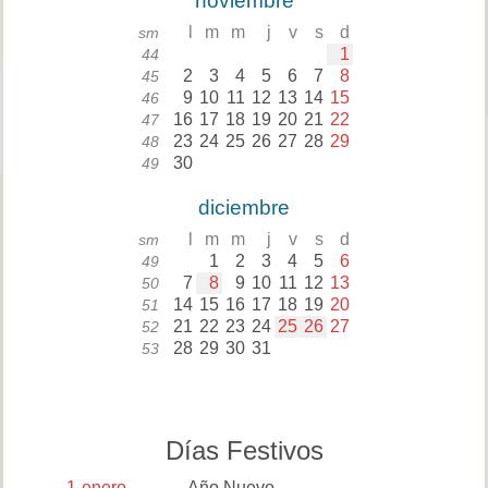
noviembre
l
m
m
j
v
s
d
sm
1
44
2
3
4
5
6
7
8
45
9
10
11
12
13
14
15
46
16
17
18
19
20
21
22
47
23
24
25
26
27
28
29
48
30
49
diciembre
l
m
m
j
v
s
d
sm
1
2
3
4
5
6
49
7
8
9
10
11
12
13
50
14
15
16
17
18
19
20
51
21
22
23
24
25
26
27
52
28
29
30
31
53
Días Festivos
1
enero
Año Nuevo