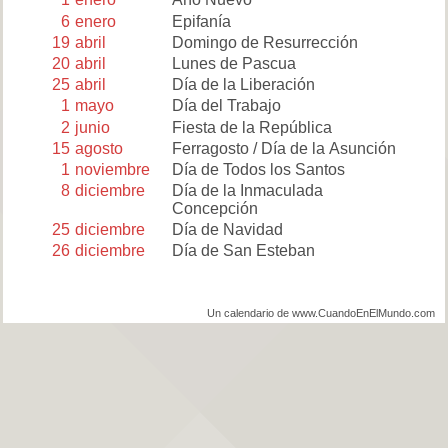
6
enero
Epifanía
19
abril
Domingo de Resurrección
20
abril
Lunes de Pascua
25
abril
Día de la Liberación
1
mayo
Día del Trabajo
2
junio
Fiesta de la República
15
agosto
Ferragosto / Día de la Asunción
1
noviembre
Día de Todos los Santos
8
diciembre
Día de la Inmaculada
Concepción
25
diciembre
Día de Navidad
26
diciembre
Día de San Esteban
Un calendario de www.CuandoEnElMundo.com