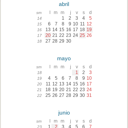
abril
l
m
m
j
v
s
d
sm
1
2
3
4
5
14
6
7
8
9
10
11
12
15
13
14
15
16
17
18
19
16
20
21
22
23
24
25
26
17
27
28
29
30
18
mayo
l
m
m
j
v
s
d
sm
1
2
3
18
4
5
6
7
8
9
10
19
11
12
13
14
15
16
17
20
18
19
20
21
22
23
24
21
25
26
27
28
29
30
31
22
junio
l
m
m
j
v
s
d
sm
1
2
3
4
5
6
7
23