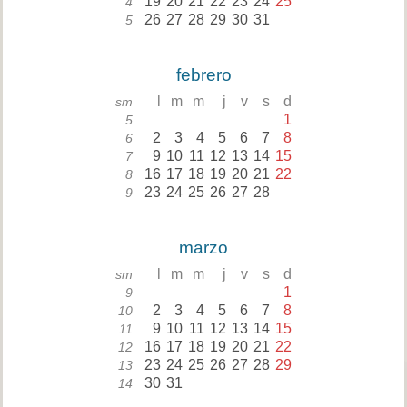
19
20
21
22
23
24
25
4
26
27
28
29
30
31
5
febrero
l
m
m
j
v
s
d
sm
1
5
2
3
4
5
6
7
8
6
9
10
11
12
13
14
15
7
16
17
18
19
20
21
22
8
23
24
25
26
27
28
9
marzo
l
m
m
j
v
s
d
sm
1
9
2
3
4
5
6
7
8
10
9
10
11
12
13
14
15
11
16
17
18
19
20
21
22
12
23
24
25
26
27
28
29
13
30
31
14