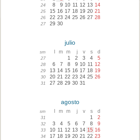
8
9
10
11
12
13
14
24
15
16
17
18
19
20
21
25
22
23
24
25
26
27
28
26
29
30
27
julio
l
m
m
j
v
s
d
sm
1
2
3
4
5
27
6
7
8
9
10
11
12
28
13
14
15
16
17
18
19
29
20
21
22
23
24
25
26
30
27
28
29
30
31
31
agosto
l
m
m
j
v
s
d
sm
1
2
31
3
4
5
6
7
8
9
32
10
11
12
13
14
15
16
33
17
18
19
20
21
22
23
34