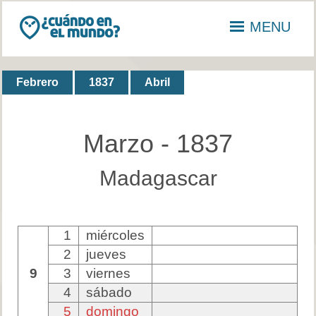
MENU
Febrero
1837
Abril
Marzo - 1837
Madagascar
1
miércoles
2
jueves
9
3
viernes
4
sábado
5
domingo