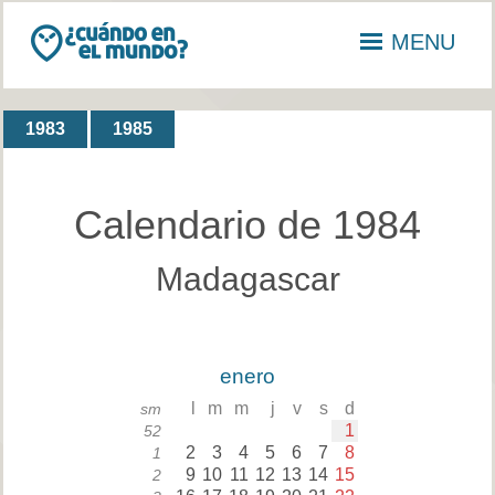
MENU
1983
1985
Calendario de 1984
Madagascar
enero
l
m
m
j
v
s
d
sm
1
52
2
3
4
5
6
7
8
1
9
10
11
12
13
14
15
2