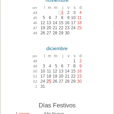
noviembre
l
m
m
j
v
s
d
sm
1
2
3
4
44
5
6
7
8
9
10
11
45
12
13
14
15
16
17
18
46
19
20
21
22
23
24
25
47
26
27
28
29
30
48
diciembre
l
m
m
j
v
s
d
sm
1
2
48
3
4
5
6
7
8
9
49
10
11
12
13
14
15
16
50
17
18
19
20
21
22
23
51
24
25
26
27
28
29
30
52
31
1
Días Festivos
1
enero
Año Nuevo