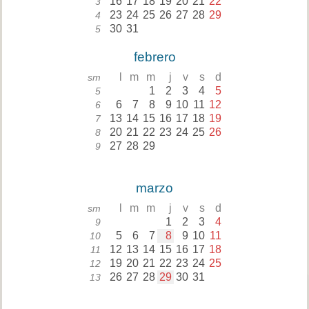
16
17
18
19
20
21
22
3
23
24
25
26
27
28
29
4
30
31
5
febrero
l
m
m
j
v
s
d
sm
1
2
3
4
5
5
6
7
8
9
10
11
12
6
13
14
15
16
17
18
19
7
20
21
22
23
24
25
26
8
27
28
29
9
marzo
l
m
m
j
v
s
d
sm
1
2
3
4
9
5
6
7
8
9
10
11
10
12
13
14
15
16
17
18
11
19
20
21
22
23
24
25
12
26
27
28
29
30
31
13