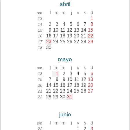
abril
l
m
m
j
v
s
d
sm
1
13
2
3
4
5
6
7
8
14
9
10
11
12
13
14
15
15
16
17
18
19
20
21
22
16
23
24
25
26
27
28
29
17
30
18
mayo
l
m
m
j
v
s
d
sm
1
2
3
4
5
6
18
7
8
9
10
11
12
13
19
14
15
16
17
18
19
20
20
21
22
23
24
25
26
27
21
28
29
30
31
22
junio
l
m
m
j
v
s
d
sm
1
2
3
22