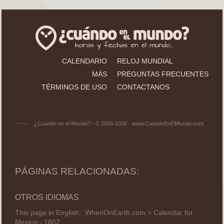
CALENDARIO
RELOJ MUNDIAL
MÁS
PREGUNTAS FRECUENTES
TÉRMINOS DE USO
CONTACTANOS
¿Cuándo en el Mundo? - © 2008-2026 - www.CuandoEnElMundo.com
PÁGINAS RELACIONADAS:
OTROS IDIOMAS
This page in English:
WhenOnEarth.com > Calendar for
Mexico - 1802