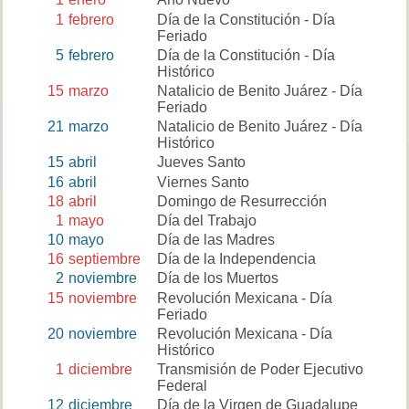
1
febrero
Día de la Constitución - Día
Feriado
5
febrero
Día de la Constitución - Día
Histórico
15
marzo
Natalicio de Benito Juárez - Día
Feriado
21
marzo
Natalicio de Benito Juárez - Día
Histórico
15
abril
Jueves Santo
16
abril
Viernes Santo
18
abril
Domingo de Resurrección
1
mayo
Día del Trabajo
10
mayo
Día de las Madres
16
septiembre
Día de la Independencia
2
noviembre
Día de los Muertos
15
noviembre
Revolución Mexicana - Día
Feriado
20
noviembre
Revolución Mexicana - Día
Histórico
1
diciembre
Transmisión de Poder Ejecutivo
Federal
12
diciembre
Día de la Virgen de Guadalupe