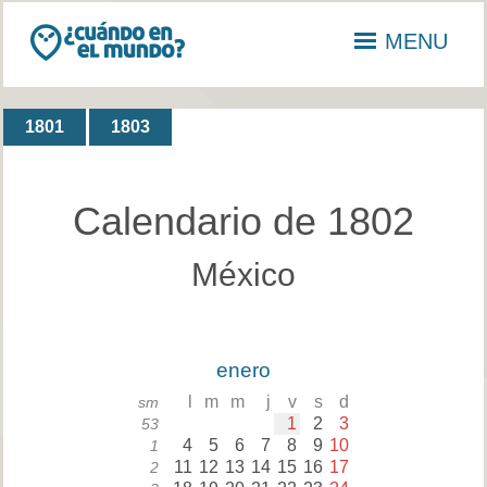
MENU
1801
1803
Calendario de 1802
México
enero
l
m
m
j
v
s
d
sm
1
2
3
53
4
5
6
7
8
9
10
1
11
12
13
14
15
16
17
2