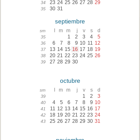
23
24
25
26
27
28
29
34
30
31
35
septiembre
l
m
m
j
v
s
d
sm
1
2
3
4
5
35
6
7
8
9
10
11
12
36
13
14
15
16
17
18
19
37
20
21
22
23
24
25
26
38
27
28
29
30
39
octubre
l
m
m
j
v
s
d
sm
1
2
3
39
4
5
6
7
8
9
10
40
11
12
13
14
15
16
17
41
18
19
20
21
22
23
24
42
25
26
27
28
29
30
31
43