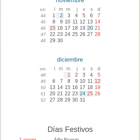
noviembre
l
m
m
j
v
s
d
sm
1
2
3
4
5
6
7
44
8
9
10
11
12
13
14
45
15
16
17
18
19
20
21
46
22
23
24
25
26
27
28
47
29
30
48
diciembre
l
m
m
j
v
s
d
sm
1
2
3
4
5
48
6
7
8
9
10
11
12
49
13
14
15
16
17
18
19
50
20
21
22
23
24
25
26
51
27
28
29
30
31
52
Días Festivos
1
enero
Año Nuevo