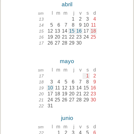
abril
l
m
m
j
v
s
d
sm
1
2
3
4
13
5
6
7
8
9
10
11
14
12
13
14
15
16
17
18
15
19
20
21
22
23
24
25
16
26
27
28
29
30
17
mayo
l
m
m
j
v
s
d
sm
1
2
17
3
4
5
6
7
8
9
18
10
11
12
13
14
15
16
19
17
18
19
20
21
22
23
20
24
25
26
27
28
29
30
21
31
22
junio
l
m
m
j
v
s
d
sm
1
2
3
4
5
6
22