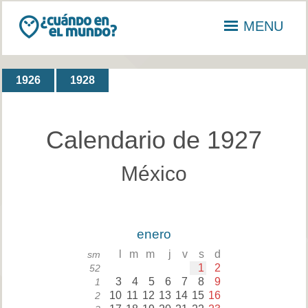
MENU
1926
1928
Calendario de 1927
México
enero
l
m
m
j
v
s
d
sm
1
2
52
3
4
5
6
7
8
9
1
10
11
12
13
14
15
16
2