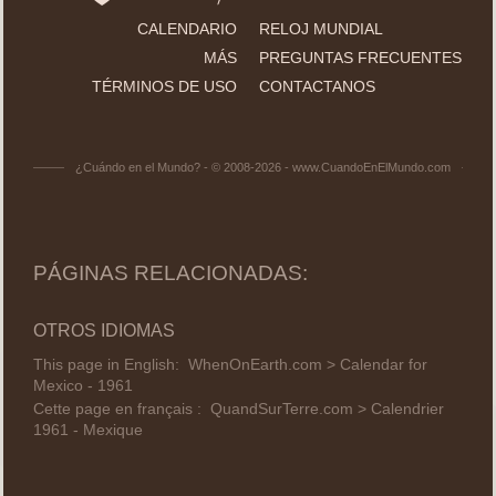
CALENDARIO
RELOJ MUNDIAL
MÁS
PREGUNTAS FRECUENTES
TÉRMINOS DE USO
CONTACTANOS
¿Cuándo en el Mundo? - © 2008-2026 - www.CuandoEnElMundo.com
PÁGINAS RELACIONADAS:
OTROS IDIOMAS
This page in English:
WhenOnEarth.com > Calendar for
Mexico - 1961
Cette page en français :
QuandSurTerre.com > Calendrier
1961 - Mexique