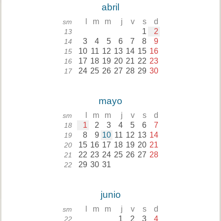
abril
l
m
m
j
v
s
d
sm
1
2
13
3
4
5
6
7
8
9
14
10
11
12
13
14
15
16
15
17
18
19
20
21
22
23
16
24
25
26
27
28
29
30
17
mayo
l
m
m
j
v
s
d
sm
1
2
3
4
5
6
7
18
8
9
10
11
12
13
14
19
15
16
17
18
19
20
21
20
22
23
24
25
26
27
28
21
29
30
31
22
junio
l
m
m
j
v
s
d
sm
1
2
3
4
22