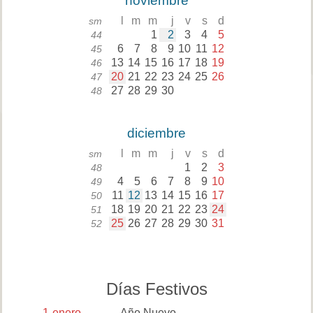
noviembre
l
m
m
j
v
s
d
sm
1
2
3
4
5
44
6
7
8
9
10
11
12
45
13
14
15
16
17
18
19
46
20
21
22
23
24
25
26
47
27
28
29
30
48
diciembre
l
m
m
j
v
s
d
sm
1
2
3
48
4
5
6
7
8
9
10
49
11
12
13
14
15
16
17
50
18
19
20
21
22
23
24
51
25
26
27
28
29
30
31
52
Días Festivos
1
enero
Año Nuevo