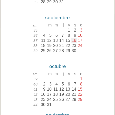
28
29
30
31
35
septiembre
l
m
m
j
v
s
d
sm
1
2
3
35
4
5
6
7
8
9
10
36
11
12
13
14
15
16
17
37
18
19
20
21
22
23
24
38
25
26
27
28
29
30
39
octubre
l
m
m
j
v
s
d
sm
1
39
2
3
4
5
6
7
8
40
9
10
11
12
13
14
15
41
16
17
18
19
20
21
22
42
23
24
25
26
27
28
29
43
30
31
44