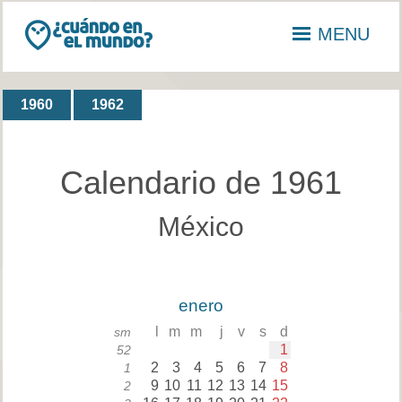
MENU
1960
1962
Calendario de 1961
México
enero
l
m
m
j
v
s
d
sm
1
52
2
3
4
5
6
7
8
1
9
10
11
12
13
14
15
2