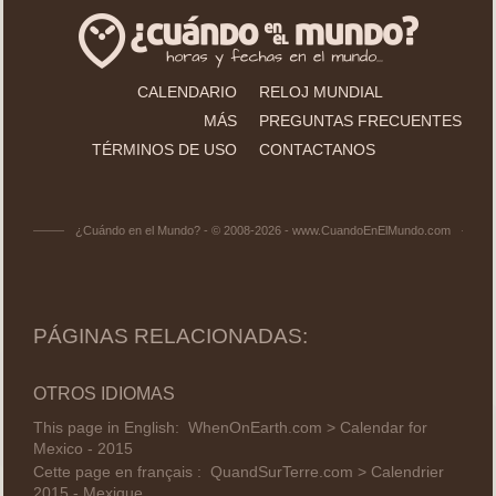
CALENDARIO
RELOJ MUNDIAL
MÁS
PREGUNTAS FRECUENTES
TÉRMINOS DE USO
CONTACTANOS
¿Cuándo en el Mundo? - © 2008-2026 - www.CuandoEnElMundo.com
PÁGINAS RELACIONADAS:
OTROS IDIOMAS
This page in English:
WhenOnEarth.com > Calendar for
Mexico - 2015
Cette page en français :
QuandSurTerre.com > Calendrier
2015 - Mexique