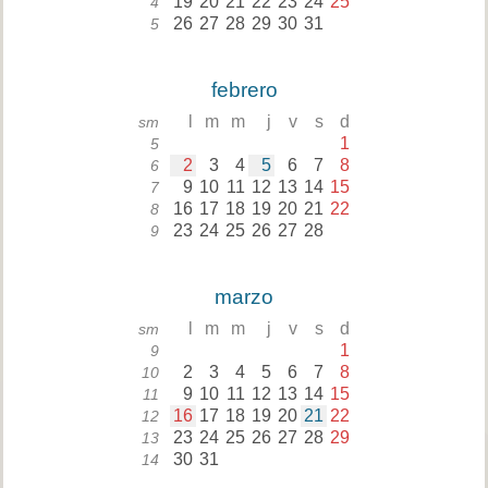
19
20
21
22
23
24
25
4
26
27
28
29
30
31
5
febrero
l
m
m
j
v
s
d
sm
1
5
2
3
4
5
6
7
8
6
9
10
11
12
13
14
15
7
16
17
18
19
20
21
22
8
23
24
25
26
27
28
9
marzo
l
m
m
j
v
s
d
sm
1
9
2
3
4
5
6
7
8
10
9
10
11
12
13
14
15
11
16
17
18
19
20
21
22
12
23
24
25
26
27
28
29
13
30
31
14