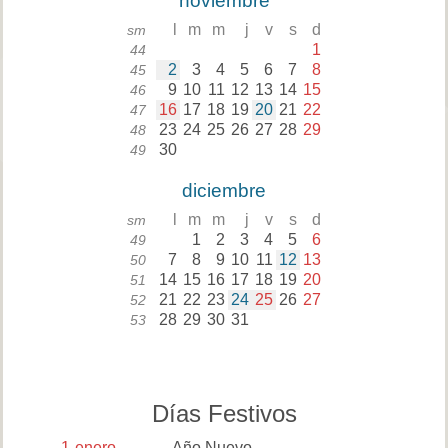
noviembre
l
m
m
j
v
s
d
sm
1
44
2
3
4
5
6
7
8
45
9
10
11
12
13
14
15
46
16
17
18
19
20
21
22
47
23
24
25
26
27
28
29
48
30
49
diciembre
l
m
m
j
v
s
d
sm
1
2
3
4
5
6
49
7
8
9
10
11
12
13
50
14
15
16
17
18
19
20
51
21
22
23
24
25
26
27
52
28
29
30
31
53
Días Festivos
1
enero
Año Nuevo