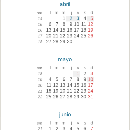
abril
l
m
m
j
v
s
d
sm
1
2
3
4
5
14
6
7
8
9
10
11
12
15
13
14
15
16
17
18
19
16
20
21
22
23
24
25
26
17
27
28
29
30
18
mayo
l
m
m
j
v
s
d
sm
1
2
3
18
4
5
6
7
8
9
10
19
11
12
13
14
15
16
17
20
18
19
20
21
22
23
24
21
25
26
27
28
29
30
31
22
junio
l
m
m
j
v
s
d
sm
1
2
3
4
5
6
7
23