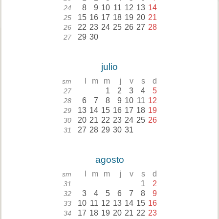
8
9
10
11
12
13
14
24
15
16
17
18
19
20
21
25
22
23
24
25
26
27
28
26
29
30
27
julio
l
m
m
j
v
s
d
sm
1
2
3
4
5
27
6
7
8
9
10
11
12
28
13
14
15
16
17
18
19
29
20
21
22
23
24
25
26
30
27
28
29
30
31
31
agosto
l
m
m
j
v
s
d
sm
1
2
31
3
4
5
6
7
8
9
32
10
11
12
13
14
15
16
33
17
18
19
20
21
22
23
34