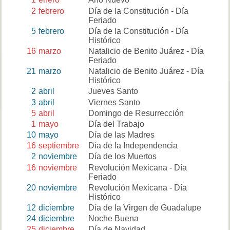
2
febrero
Día de la Constitución - Día
Feriado
5
febrero
Día de la Constitución - Día
Histórico
16
marzo
Natalicio de Benito Juárez - Día
Feriado
21
marzo
Natalicio de Benito Juárez - Día
Histórico
2
abril
Jueves Santo
3
abril
Viernes Santo
5
abril
Domingo de Resurrección
1
mayo
Día del Trabajo
10
mayo
Día de las Madres
16
septiembre
Día de la Independencia
2
noviembre
Día de los Muertos
16
noviembre
Revolución Mexicana - Día
Feriado
20
noviembre
Revolución Mexicana - Día
Histórico
12
diciembre
Día de la Virgen de Guadalupe
24
diciembre
Noche Buena
25
diciembre
Día de Navidad