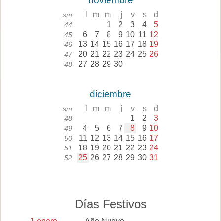
noviembre
l
m
m
j
v
s
d
sm
1
2
3
4
5
44
6
7
8
9
10
11
12
45
13
14
15
16
17
18
19
46
20
21
22
23
24
25
26
47
27
28
29
30
48
diciembre
l
m
m
j
v
s
d
sm
1
2
3
48
4
5
6
7
8
9
10
49
11
12
13
14
15
16
17
50
18
19
20
21
22
23
24
51
25
26
27
28
29
30
31
52
Días Festivos
1
enero
Año Nuevo