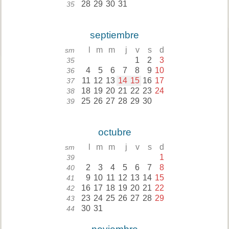
28
29
30
31
35
septiembre
l
m
m
j
v
s
d
sm
1
2
3
35
4
5
6
7
8
9
10
36
11
12
13
14
15
16
17
37
18
19
20
21
22
23
24
38
25
26
27
28
29
30
39
octubre
l
m
m
j
v
s
d
sm
1
39
2
3
4
5
6
7
8
40
9
10
11
12
13
14
15
41
16
17
18
19
20
21
22
42
23
24
25
26
27
28
29
43
30
31
44