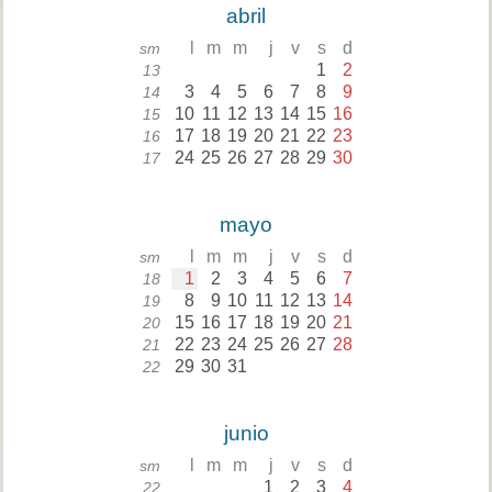
abril
l
m
m
j
v
s
d
sm
1
2
13
3
4
5
6
7
8
9
14
10
11
12
13
14
15
16
15
17
18
19
20
21
22
23
16
24
25
26
27
28
29
30
17
mayo
l
m
m
j
v
s
d
sm
1
2
3
4
5
6
7
18
8
9
10
11
12
13
14
19
15
16
17
18
19
20
21
20
22
23
24
25
26
27
28
21
29
30
31
22
junio
l
m
m
j
v
s
d
sm
1
2
3
4
22