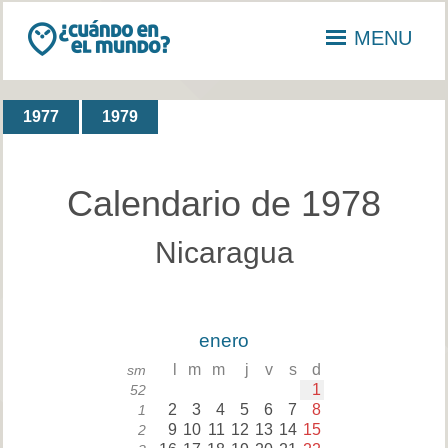
MENU
1977
1979
Calendario de 1978
Nicaragua
enero
l
m
m
j
v
s
d
sm
1
52
2
3
4
5
6
7
8
1
9
10
11
12
13
14
15
2